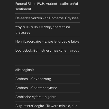
Funeral Blues (W.H. Auden) – satire en/of
sentiment
De eerste verzen van Homeros’ Odyssee
παρὰ θῖνα θαλάσσης / para thina
thalasses
Henri Lacordaire – Entre le fort et le faible
Looft God gij christnen, maakt hem groot
alle pagina's
Ambrosius' avondzang
Ambrosius' ochtendhymne
Arabische cijfers + algebra
Augustinus' cogito ; 'Ik word misleid, dus