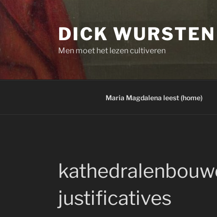
Skip
to
DICK WURSTEN
content
Men moet het lezen cultiveren
Maria Magdalena leest (home)
kathedralenbouwe
justificatives