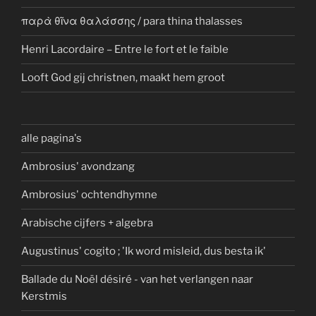
παρὰ θῖνα θαλάσσης / para thina thalasses
Henri Lacordaire – Entre le fort et le faible
Looft God gij christnen, maakt hem groot
alle pagina's
Ambrosius' avondzang
Ambrosius' ochtendhymne
Arabische cijfers + algebra
Augustinus' cogito ; 'Ik word misleid, dus besta ik'
Ballade du Noël désiré - van het verlangen naar
Kerstmis