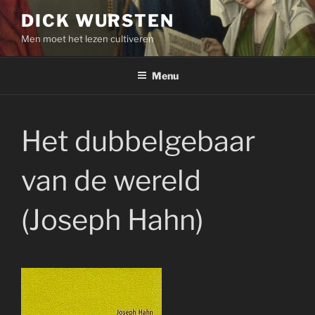
Skip
DICK WURSTEN
to
Men moet het lezen cultiveren
content
Menu
Het dubbelgebaar
van de wereld
(Joseph Hahn)