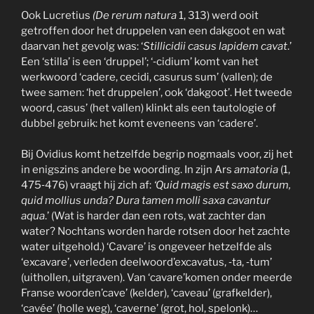
Ook Lucretius
(De rerum natura
1, 313) werd ooit
getroffen door het druppelen van een dakgoot en wat
daarvan het gevolg was: ‘
Stillicidii casus lapidem cavat
.’
Een ‘stilla’ is een ‘druppel’; ‘‑cidium’ komt van het
werkwoord ‘cadere, cecidi, casurus sum’ (vallen); de
twee samen: ‘het druppelen’, ook ‘dakgoot’. Het tweede
woord, casus’ (het vallen) klinkt als een tautologie of
dubbel gebruik: het komt eveneens van ‘cadere’.
Bij Ovidius komt hetzelfde begrip nogmaals voor, zij het
in enigszins andere be woording. In zijn Ars
amatoria
(1,
475‑476) vraagt hij zich af:
‘Quid magis est saxo durum,
quid mollius unda? Dura tamen molli saxa cavantur
aqua
.’ (Wat is harder dan een rots, wat zachter dan
water? Nochtans worden harde rotsen door het zachte
water uitgehold.) ‘Cavare’ is ongeveer hetzelfde als
‘excavare’, verleden deelwoord’excavatus, ‑ta, ‑tum’
(uithollen, uitgraven). Van ‘cavare’komen onder meerde
Franse woorden’cave’ (kelder), ‘caveau’ (grafkelder),
‘cavée’ (holle weg), ‘caverne’ (grot, hol, spelonk)…