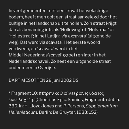
In veel gemeenten met een ietwat heuvelachtige
bodem, heeft men ooit een straat aangelegd door het
bultige in het landschap uit te hollen. Zo’n straat krijgt
dan als benaming iets als ‘Holleweg’ of ‘Holstraat’ of
‘Hollestraat’; in het Latijn: ‘
via excavata
‘ (uitgeholde
weg). Dat werd’via scavata’. Het eerste woord
verdween, en ‘scavata’ werd in het
Middel‑Nederlands’scavei’ (groef) en later in het
Nederlands’schavei’. Zo heet een uitgeholde straat
onder meer in Overijse.
BART MESOTTEN 28 juni 2002 DS
* Fragment 10: πέτρην κοιλαίνει ῥανις ὕδατος
ἐνδελεχείῃ.’ (Choerilus Epic. Samius, Fragmenta dubia.
330. in: H. Lloyd-Jones and P. Parsons,
Supplementum
Hellenisticum.
Berlin: De Gruyter, 1983: 152)