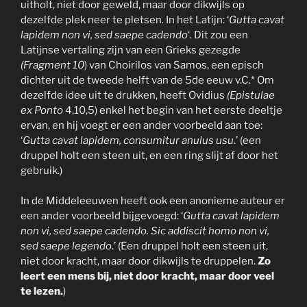
uitholt, niet door geweld, maar door dikwijls op
dezelfde plek neer te pletsen. In het Latijn: ‘
Gutta cavat
lapidem non vi, sed saepe cadendo
‘. Dit zou een
Latijnse vertaling zijn van een Grieks gezegde
(Fragment 10
) van Choirilos van Samos, een episch
dichter uit de tweede helft van de 5de eeuw v.C.* Om
dezelfde idee uit te drukken, heeft Ovidius
(Epistulae
ex Ponto
4,10,5) enkel het begin van het eerste deeltje
ervan, en hij voegt er een ander voorbeeld aan toe:
‘
Gutta cavat lapidem, consumitur anulus usu
.’ (een
druppel holt een steen uit, en een ring slijt af door het
gebruik.)
In de Middeleeuwen heeft ook een anonieme auteur er
een ander voorbeeld bijgevoegd: ‘
Gutta cavat lapidem
non vi, sed saepe cadendo. Sic addiscit homo non vi,
sed saepe legendo
.’ (Een druppel holt een steen uit,
niet door kracht, maar door dikwijls te druppelen.
Zo
leert een mens bij, niet door kracht, maar door veel
te lezen.
)