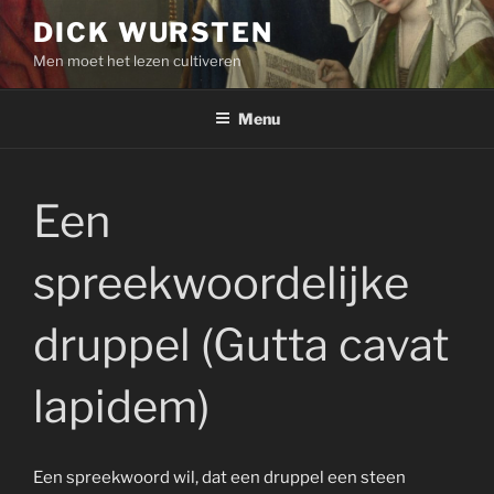
Skip
DICK WURSTEN
to
Men moet het lezen cultiveren
content
Menu
Een
spreekwoordelijke
druppel (Gutta cavat
lapidem)
Een spreekwoord wil, dat een druppel een steen