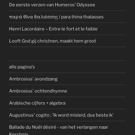
De eerste verzen van Homeros’ Odyssee
παρὰ θῖνα θαλάσσης / para thina thalasses
Henri Lacordaire – Entre le fort et le faible
Looft God gij christnen, maakt hem groot
alle pagina's
Ambrosius' avondzang
Ambrosius' ochtendhymne
Arabische cijfers + algebra
Augustinus' cogito ; 'Ik word misleid, dus besta ik'
Ballade du Noël désiré - van het verlangen naar
Kerstmis