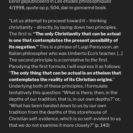
Eerst gepubliceerd in
Les études philosophiques
4/1998, quote op p. 504, dan in genoemd boek.
“Let us attempt to proceed toward it – thinking
christianity – directly, by laying down two principles.
The first is:
‘‘The only Christianity that can be actual
is one that contemplates the present possibility of
its negation.’’
This is a phrase of Luigi Pareysson, an
Italian philosopher who was Umberto Eco’s teacher. […]
The second principle is a correlative to the first.
Parodying the first formula, I will express it as follows:
‘‘
The only thing that can be actual is an atheism that
contemplates the reality of its Christian origins
.’’
Underlying both of these principles, I formulate
tentatively this question: ‘‘What is there, then, in the
depths of our tradition, that is, in our own depths?’’ or,
‘‘What has been handed down to us by our own
tradition from the depths of this storehouse of
Christian self-evidence, which is so self-evident to us
that we do not examine it more closely?’’ (p. 140)