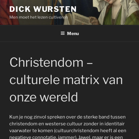
Skip
DICK WURSTEN
to
Men moet het lezen cultiveren
content
Menu
Christendom –
culturele matrix van
onze wereld
Kun je nog zinvol spreken over de sterke band tussen
christendom en westerse cultuur zonder in identitair
vaarwater te komen (cultuurchristendom heeft al een
negatieve connotatie, jammer). Jawel, maar er is een