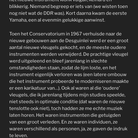
blikkerig. Niemand begreep er iets van (we wisten toen
nog niet wat de DDR was). Kort daarna kwam de eerste
Yamaha, een al evenmin gelukkige aanwinst.
Toen het Conservatorium in 1967 verhuisde naar de
nieuwe gebouwen aan de Desguinlei werd er een groot
aantal nieuwe vleugels gekocht, en de meeste oudere
instrumenten werden verwijderd. De prachtige vleugel
werd uitgeleend en bleef jarenlang in slechte
omstandigheden staan, zodat de lijm loste, en het
instrument eigenlijk verloren was (een latere ombouw
die het instrument probeerde te moderniseren maakte
er een karikatuur van…). Ook al waren al die ‘oudere’
vleugels, die ik jarenlang tijdens mijn studies speelde,
niet steeds in optimale conditie (dat waren de nieuwe
tenslotte ook niet), toch hadden ze me echte muziek
laten horen. Het waren instrumenten die getuigden
van een groot verleden. En ze waren individuen, ze
waren verschillend als personen, ja, ze gaven de indruk
te leven.