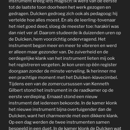
instrument kreeg iets magisch: ik werd van de eerste
tot de laatste toon doorheen het werk gezogen en
gedragen. Dulcken gedroeg zich ook als pedagoog: hij
vertelde hoe alles moest. En als de leerling-tovenaar
het niet goed deed, sloeg de meester toe: harakiri was
dan niet ver af. Daarom studeerde ik duizenden uren op
de Dulcken, hem voorzichtig ondervragend. Het
instrument begon meer en meer te vibreren en werd
er alleen maar gezonder van. De zuiverheid en de
oerdegelijke klank van het instrument lieten mij ook
het registreren vergeten. Je kon uren op één register
doorgaan zonder de minste verveling. Ik herinner me
een prachtige moment met het Dulcken-klavecimbel.
Tijdens een van de zomercursussen van Kenneth
Gilbert stond het instrument in de raadkamer op de
eerste verdieping. Ernaast stond een nieuw
instrument dat iedereen bekoorde. In de kamer klonk
het nieuwe instrument bijna overtuigender dan de
Dulcken, want het charmeerde met een dikkere klank.
Op een dag werden de twee instrumenten samen
bespeeld in een duet. In de kamer klonk de Dulcken wat