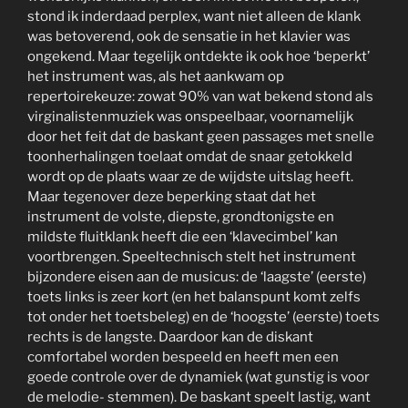
stond ik inderdaad perplex, want niet alleen de klank
was betoverend, ook de sensatie in het klavier was
ongekend. Maar tegelijk ontdekte ik ook hoe ‘beperkt’
het instrument was, als het aankwam op
repertoirekeuze: zowat 90% van wat bekend stond als
virginalistenmuziek was onspeelbaar, voornamelijk
door het feit dat de baskant geen passages met snelle
toonherhalingen toelaat omdat de snaar getokkeld
wordt op de plaats waar ze de wijdste uitslag heeft.
Maar tegenover deze beperking staat dat het
instrument de volste, diepste, grondtonigste en
mildste fluitklank heeft die een ‘klavecimbel’ kan
voortbrengen. Speeltechnisch stelt het instrument
bijzondere eisen aan de musicus: de ‘laagste’ (eerste)
toets links is zeer kort (en het balanspunt komt zelfs
tot onder het toetsbeleg) en de ‘hoogste’ (eerste) toets
rechts is de langste. Daardoor kan de diskant
comfortabel worden bespeeld en heeft men een
goede controle over de dynamiek (wat gunstig is voor
de melodie- stemmen). De baskant speelt lastig, want