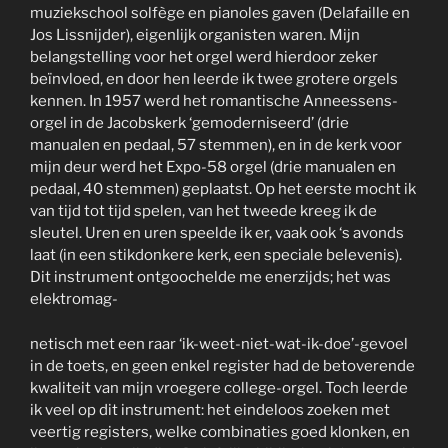
muziekschool solfège en pianoles gaven (Delafaille en
Jos Lissnijder), eigenlijk organisten waren. Mijn
belangstelling voor het orgel werd hierdoor zeker
beïnvloed, en door hen leerde ik twee grotere orgels
kennen. In 1957 werd het romantische Anneessens-
orgel in de Jacobskerk ‘gemoderniseerd’ (drie
manualen en pedaal, 57 stemmen), en in de kerk voor
mijn deur werd het Expo-58 orgel (drie manualen en
pedaal, 40 stemmen) geplaatst. Op het eerste mocht ik
van tijd tot tijd spelen, van het tweede kreeg ik de
sleutel. Uren en uren speelde ik er, vaak ook ‘s avonds
laat (in een stikdonkere kerk, een speciale belevenis).
Dit instrument ontgoochelde me enerzijds; het was
elektromag-
netisch met een raar ‘ik-weet-niet-wat-ik-doe’-gevoel
in de toets, en geen enkel register had de betoverende
kwaliteit van mijn vroegere college-orgel. Toch leerde
ik veel op dit instrument: het eindeloos zoeken met
veertig registers, welke combinaties goed klonken, en