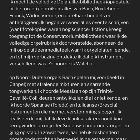
ik mocht de volledige Delafaille-bibliotheek (opgesteld
bij het orgel) gebruiken: alles van Bach, Buxtehude,
Franck, Widor, Vierne, en ontelbare bundels en
anthologieën. Ik begon verwoed alles over te schrijven
(want fotokopies waren nog science- fiction), kreeg
toegang tot de Conservatoriumbibliotheek waar ik de
volledige orgelrubriek doorworstelde, abonneer- de
mij op de uitleenmediateek waar ik orgelplaten leende,
en tot mijn verbazing ontdekte ik dat elk instrument
verschillend was. Zo hoorde ik Walcha
op Noord-Duitse orgels Bach spelen (bijvoorbeeld in
Cappel) met stralende mixturen en snarrende
tongwerken, ik hoorde Messiaen op zijn Trinité-
Cavaillé-Coll kleuren ontwikkelen die ik niet kende, en
ik hoorde Spaanse (Toledo) en Italiaanse (Brescia)
instrumenten die me met verstomming sloegen. Ik
realiseerde mij dat ik deze klankkarakters nooit kon
terugvinden op mijn Ter Sneeuw-compromis-orgel, en
ging op stap. In zowat twee jaar heb ik zeshonderd
orgels onderzocht en bespeeld, in de omgeving, maar