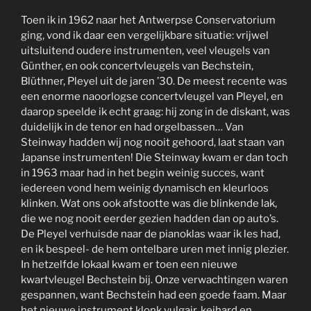
Toen ik in 1962 naar het Antwerpse Conservatorium
ging, vond ik daar een vergelijkbare situatie: vrijwel
uitsluitend oudere instrumenten, veel vleugels van
Günther, en ook concertvleugels van Bechstein,
Blüthner, Pleyel uit de jaren ’30. De meest recente was
een enorme naoorlogse concertvleugel van Pleyel, en
daarop speelde ik echt graag: hij zong in de diskant, was
duidelijk in de tenor en had orgelbassen… Van
Steinway hadden wij nog nooit gehoord, laat staan van
Japanse instrumenten! Die Steinway kwam er dan toch
in 1963 maar had in het begin weinig succes, want
iedereen vond hem weinig dynamisch en kleurloos
klinken. Wat ons ook afstootte was die blinkende lak,
die we nog nooit eerder gezien hadden dan op auto’s.
De Pleyel verhuisde naar de pianoklas waar ik les had,
en ik bespeel- de hem ontelbare uren met innig plezier.
In hetzelfde lokaal kwam er toen een nieuwe
kwartvleugel Bechstein bij. Onze verwachtingen waren
gespannen, want Bechstein had een goede faam. Maar
het nieuwe instrument klonk vulgair, keihard en