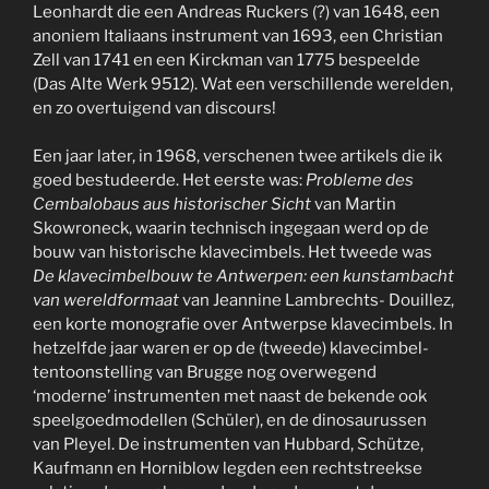
Leonhardt die een Andreas Ruckers (?) van 1648, een
anoniem Italiaans instrument van 1693, een Christian
Zell van 1741 en een Kirckman van 1775 bespeelde
(Das Alte Werk 9512). Wat een verschillende werelden,
en zo overtuigend van discours!
Een jaar later, in 1968, verschenen twee artikels die ik
goed bestudeerde. Het eerste was:
Probleme des
Cembalobaus aus historischer Sicht
van Martin
Skowroneck, waarin technisch ingegaan werd op de
bouw van historische klavecimbels. Het tweede was
De klavecimbelbouw te Antwerpen: een kunstambacht
van wereldformaat
van Jeannine Lambrechts- Douillez,
een korte monografie over Antwerpse klavecimbels. In
hetzelfde jaar waren er op de (tweede) klavecimbel-
tentoonstelling van Brugge nog overwegend
‘moderne’ instrumenten met naast de bekende ook
speelgoedmodellen (Schüler), en de dinosaurussen
van Pleyel. De instrumenten van Hubbard, Schütze,
Kaufmann en Horniblow legden een rechtstreekse