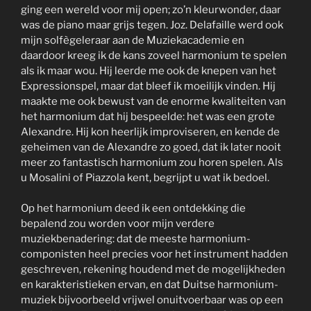
ging een wereld voor mij open; zo’n kleurwonder, daar
was de piano maar grijs tegen. Joz. Delafaille werd ook
mijn solfègeleraar aan de Muziekacademie en
daardoor kreeg ik de kans zoveel harmonium te spelen
als ik maar wou. Hij leerde me ook de knepen van het
Expressionspel, maar dat bleef ik moeilijk vinden. Hij
maakte me ook bewust van de enorme kwaliteiten van
het harmonium dat hij bespeelde: het was een grote
Alexandre. Hij kon heerlijk improviseren, en kende de
geheimen van de Alexandre zo goed, dat ik later nooit
meer zo fantastisch harmonium zou horen spelen. Als
u Mosalini of Piazzola kent, begrijpt u wat ik bedoel.
Op het harmonium deed ik een ontdekking die
bepalend zou worden voor mijn verdere
muziekbenadering: dat de meeste harmonium-
componisten heel precies voor het instrument hadden
geschreven, rekening houdend met de mogelijkheden
en karakteristieken ervan, en dat Duitse harmonium-
muziek bijvoorbeeld vrijwel onuitvoerbaar was op een