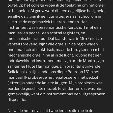
orgel. Op het college vroeg ik de toelating om het orgel
te bespelen. Al gauw werd dit een dagelijkse bezigheid,
en elke dag ging ik een uur vroeger naar school om in
alle rust de orgelmuziek te leren kennen. Het
instrument was een romantische Kerckhoff met één
manuaal en pedaal, een achttal registers, en
mechanische tractuur. Dat laatste was in 1957 niet zo
vanzelfsprekend, bijna alle orgels in de regio waren
pneumatisch of elektrisch, maar de terugkeer naar het
mechanische orgel hing al in de lucht. Ik vond het een
indrukwekkend instrument met zijn brede Montre, zijn
zangerige Flûte Harmonique, zijn prachtig strijkende
Salicional, en zijn eindeloos diepe Bourdon 16′ in het
manuaal. Ik probeerde het legatospel en het pedaal
(letterlijk) onder de knie te krijgen. Mijn probleem was
eerder de geschikte muziek te vinden, en dat was niet
gemakkelijk, want dit instrument had een uitgesproken
dispositie.
Nu wilde het toeval dat twee leraars die me in de