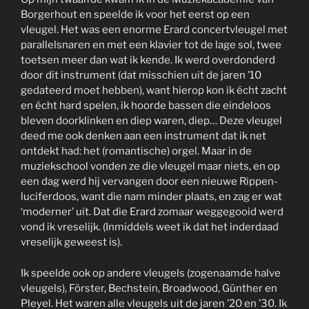
Borgerhout en speelde ik voor het eerst op een
vleugel. Het was een enorme Erard concertvleugel met
parallelsnaren en met een klavier tot de lage sol, twee
toetsen meer dan wat ik kende. Ik werd overdonderd
door dit instrument (dat misschien uit de jaren ’10
gedateerd moet hebben), want hierop kon ik écht zacht
en écht hard spelen, ik hoorde bassen die eindeloos
bleven doorklinken en diep waren, diep… Deze vleugel
deed me ook denken aan een instrument dat ik net
ontdekt had: het (romantische) orgel. Maar in de
muziekschool vonden ze die vleugel maar niets, en op
een dag werd hij vervangen door een nieuwe Rippen-
luciferdoos, want die nam minder plaats, en zag er wat
‘moderner’ uit. Dat die Erard zomaar weggegooid werd
vond ik vreselijk. (Inmiddels weet ik dat het inderdaad
vreselijk geweest is).
Ik speelde ook op andere vleugels (zogenaamde halve
vleugels), Förster, Bechstein, Broadwood, Günther en
Pleyel. Het waren alle vleugels uit de jaren ’20 en ’30. Ik