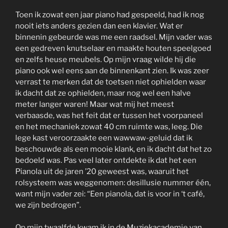
Toen ik zowat een jaar piano had gespeeld, had ik nog
nooit iets anders gezien dan een klavier. Wat er
binnenin gebeurde was me een raadsel. Mijn vader was
een gedreven knutselaar en maakte houten speelgoed
en zelfs heuse meubels. Op mijn vraag wilde hij die
piano ook wel eens aan de binnenkant zien. Ik was zeer
verrast te merken dat de toetsen niet ophielden waar
ik dacht dat ze ophielden, maar nog wel een halve
meter langer waren! Maar wat mij het meest
verbaasde, was het feit dat er tussen het voorpaneel
en het mechaniek zowat 40 cm ruimte was, leeg. Die
lege kast veroorzaakte een wawwaw-geluid dat ik
beschouwde als een mooie klank, en ik dacht dat het zo
bedoeld was. Pas veel later ontdekte ik dat het een
Pianola uit de jaren ’20 geweest was, waaruit het
rolsysteem was weggenomen: desillusie nummer één,
want mijn vader zei: “Een pianola, dat is voor in ‘t café,
we zijn bedrogen”.
Op mijn twaalfde kwam ik in de Muziekacademie van