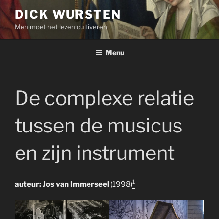
Skip
DICK WURSTEN
to
Men moet het lezen cultiveren
content
Menu
De complexe relatie
tussen de musicus
en zijn instrument
1
auteur: Jos van Immerseel
(1998)