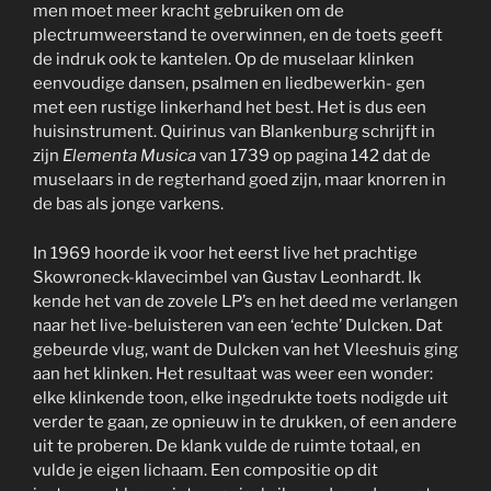
men moet meer kracht gebruiken om de
plectrumweerstand te overwinnen, en de toets geeft
de indruk ook te kantelen. Op de muselaar klinken
eenvoudige dansen, psalmen en liedbewerkin- gen
met een rustige linkerhand het best. Het is dus een
huisinstrument. Quirinus van Blankenburg schrijft in
zijn
Elementa Musica
van 1739 op pagina 142 dat de
muselaars in de regterhand goed zijn, maar knorren in
de bas als jonge varkens.
In 1969 hoorde ik voor het eerst live het prachtige
Skowroneck-klavecimbel van Gustav Leonhardt. Ik
kende het van de zovele LP’s en het deed me verlangen
naar het live-beluisteren van een ‘echte’ Dulcken. Dat
gebeurde vlug, want de Dulcken van het Vleeshuis ging
aan het klinken. Het resultaat was weer een wonder:
elke klinkende toon, elke ingedrukte toets nodigde uit
verder te gaan, ze opnieuw in te drukken, of een andere
uit te proberen. De klank vulde de ruimte totaal, en
vulde je eigen lichaam. Een compositie op dit