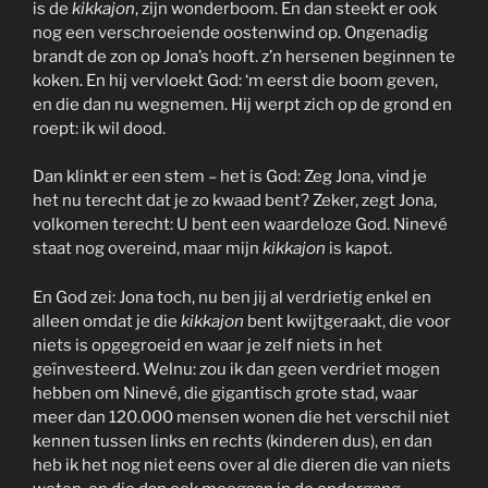
is de
kikkajon
, zijn wonderboom. En dan steekt er ook
nog een verschroeiende oostenwind op. Ongenadig
brandt de zon op Jona’s hooft. z’n hersenen beginnen te
koken. En hij vervloekt God: ‘m eerst die boom geven,
en die dan nu wegnemen. Hij werpt zich op de grond en
roept: ik wil dood.
Dan klinkt er een stem – het is God: Zeg Jona, vind je
het nu terecht dat je zo kwaad bent? Zeker, zegt Jona,
volkomen terecht: U bent een waardeloze God. Ninevé
staat nog overeind, maar mijn
kikkajon
is kapot.
En God zei: Jona toch, nu ben jij al verdrietig enkel en
alleen omdat je die
kikkajon
bent kwijtgeraakt, die voor
niets is opgegroeid en waar je zelf niets in het
geïnvesteerd. Welnu: zou ik dan geen verdriet mogen
hebben om Ninevé, die gigantisch grote stad, waar
meer dan 120.000 mensen wonen die het verschil niet
kennen tussen links en rechts (kinderen dus), en dan
heb ik het nog niet eens over al die dieren die van niets