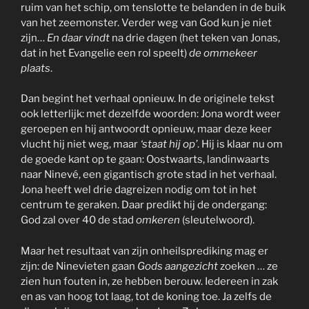
ruim van het schip, om tenslotte te belanden in de buik
van het zeemonster. Verder weg van God kun je niet
zijn…
En daar vindt
na drie dagen (het teken van Jonas,
dat in het Evangelie een rol speelt)
de ommekeer
plaats
.
Dan begint het verhaal opnieuw. In de originele tekst
ook letterlijk: met dezelfde woorden: Jona wordt weer
geroepen en hij antwoordt opnieuw, maar deze keer
vlucht hij niet weg, maar
‘staat hij op’
. Hij is klaar nu om
de goede kant op te gaan: Oostwaarts, landinwaarts
naar Ninevé, een gigantisch grote stad in het verhaal.
Jona heeft wel drie dagreizen nodig om tot in het
centrum te geraken. Daar predikt hij de ondergang:
God zal over 40 de stad
omkeren
(sleutelwoord).
Maar het resultaat van zijn onheilsprediking mag er
zijn: de Ninevieten gaan
Gods aangezicht
zoeken … ze
zien hun fouten in, ze hebben berouw. Iedereen in zak
en as van hoog tot laag, tot de koning toe. Ja zelfs de