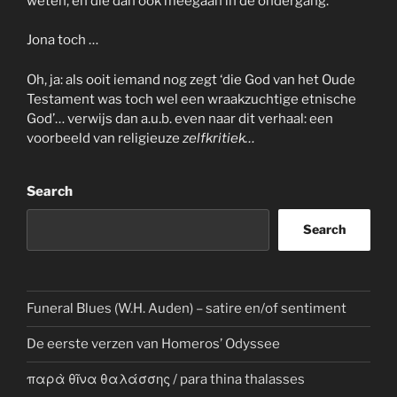
weten, en die dan ook meegaan in de ondergang.
Jona toch …
Oh, ja: als ooit iemand nog zegt ‘die God van het Oude
Testament was toch wel een wraakzuchtige etnische
God’… verwijs dan a.u.b. even naar dit verhaal: een
voorbeeld van religieuze
zelfkritiek…
Search
Search
Funeral Blues (W.H. Auden) – satire en/of sentiment
De eerste verzen van Homeros’ Odyssee
παρὰ θῖνα θαλάσσης / para thina thalasses