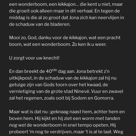
een wonderboom, een
kikkajon…
die kent u niet, maar
die groeit ook alleen maar in dit verhaal. En tegen de
middag is die al zo groot dat Jona zich kan neervlijen in
de schaduw van de bladeren.
Mooi zo, God, danku voor de
kikkajon
, wat een pracht
boom, wat een wonderboom. Zo ken ik u weer.
U zorgt voor uw knecht!
ste
En dan breekt de 40
dag aan. Jona betrekt z’n
uitkijkpost, in de schaduw van de
kikkajon
zal hij nu
getuige zijn van Gods toorn over het kwaad, de
vernietiging van de grote stad Ninevé. Vuur en zwavel
zal het regenen, zoals ooit bij Sodom en Gomorra.
Maar wat is dat nu : geknaag naast hem, achter hem en
boven hem. Hij kijkt en hij ziet een worm
met tanden
nog wel
de wonderboom in snel tempo opeten. Hij
probeert ‘m nog te verdrijven, maar ‘t is al te laat. Weg