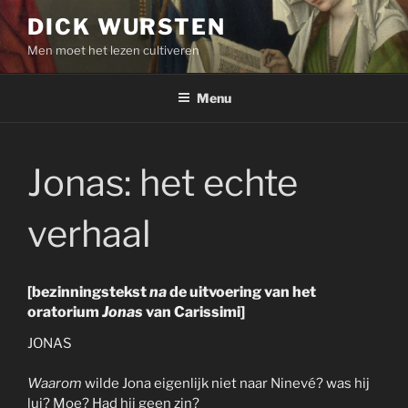
Skip
DICK WURSTEN
to
Men moet het lezen cultiveren
content
Menu
Jonas: het echte
verhaal
[bezinningstekst
na
de uitvoering van het
oratorium
Jonas
van Carissimi]
JONAS
Waarom
wilde Jona eigenlijk niet naar Ninevé? was hij
lui? Moe? Had hij geen zin?