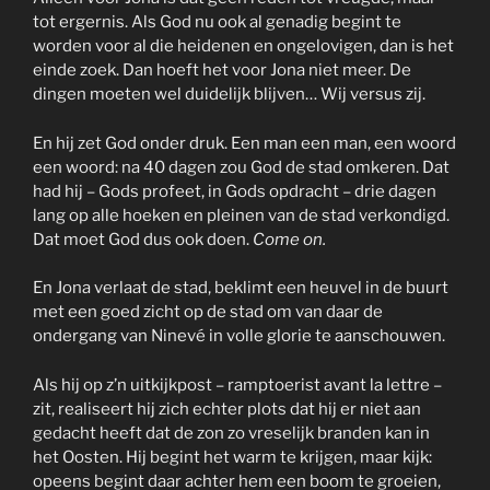
tot ergernis. Als God nu ook al genadig begint te
worden voor al die heidenen en ongelovigen, dan is het
einde zoek. Dan hoeft het voor Jona niet meer. De
dingen moeten wel duidelijk blijven… Wij versus zij.
En hij zet God onder druk. Een man een man, een woord
een woord: na 40 dagen zou God de stad omkeren. Dat
had hij – Gods profeet, in Gods opdracht – drie dagen
lang op alle hoeken en pleinen van de stad verkondigd.
Dat moet God dus ook doen.
Come on.
En Jona verlaat de stad, beklimt een heuvel in de buurt
met een goed zicht op de stad om van daar de
ondergang van Ninevé in volle glorie te aanschouwen.
Als hij op z’n uitkijkpost – ramptoerist avant la lettre –
zit, realiseert hij zich echter plots dat hij er niet aan
gedacht heeft dat de zon zo vreselijk branden kan in
het Oosten. Hij begint het warm te krijgen, maar kijk:
opeens begint daar achter hem een boom te groeien,