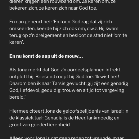
dieren krijgen een rouwband om. Ze keren om, ze
bekeren zich, ze keren zich naar God toe.
En dan gebeurt het: ‘En toen God zag dat zij zich
omkeerden, keerde hij zich ook om, d.w.z. Hij kwam
terug op z’n dreigement en besloot de stad niet ‘om te
keren’.
En nu komt de aap uit de mouw…
Als Jona merkt dat God z’n oordeelsplannen intrekt,
ontploft hij. Briesend roept hij God toe: ‘Ik wist het!
Daarom ben ik naar Tarsis gevlucht: gij zijt een genadig
God, liefdevol, geduldig, trouw en altijd tot vergeving
bereid.’
Hiermee citeert Jona de geloofsbelijdenis van Israel: in
de klassiek taal: Genadig is de Heer, lankmoedig en
groot van goedertierenheid.
Alleen voor Jona is dat geen reden tot vreugde, maar