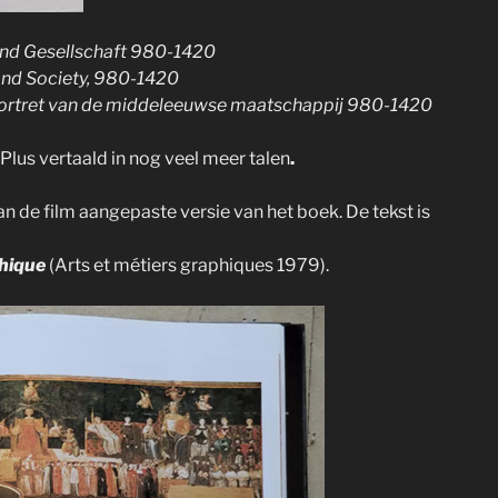
 und Gesellschaft 980-1420
 and Society, 980-1420
ortret van de middeleeuwse maatschappij 980-1420
lus vertaald in nog veel meer talen
.
aan de film aangepaste versie van het boek. De tekst is
thique
(Arts et métiers graphiques 1979).