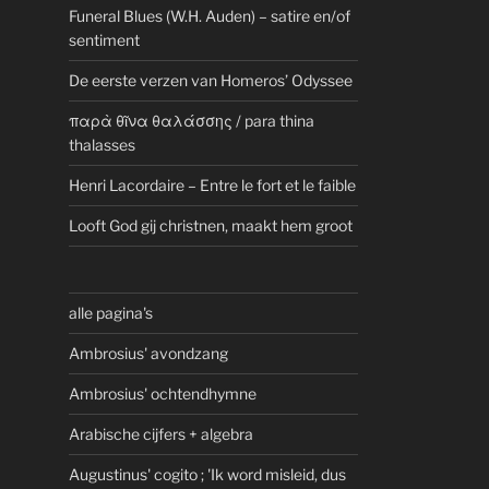
Funeral Blues (W.H. Auden) – satire en/of
sentiment
De eerste verzen van Homeros’ Odyssee
παρὰ θῖνα θαλάσσης / para thina
thalasses
Henri Lacordaire – Entre le fort et le faible
Looft God gij christnen, maakt hem groot
alle pagina's
Ambrosius' avondzang
Ambrosius' ochtendhymne
Arabische cijfers + algebra
Augustinus' cogito ; 'Ik word misleid, dus