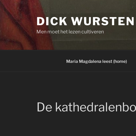
Skip
to
DICK WURSTEN
content
Men moet het lezen cultiveren
Maria Magdalena leest (home)
De kathedralenbou