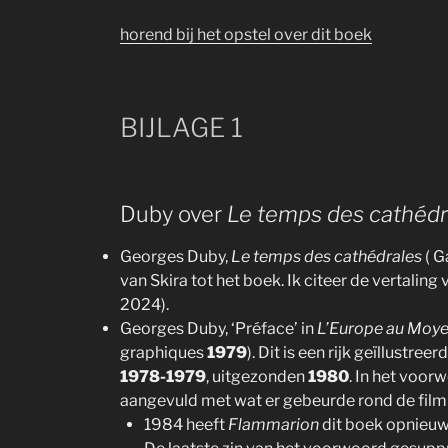
horend bij het opstel over dit boek
BIJLAGE 1
Duby over
Le temps des cathédr
Georges Duby,
Le temps des cathédrales
( G
van Skira tot het boek. Ik citeer de vertaling
2024).
Georges Duby, ‘Préface’ in
L’Europe au Moyen
graphiques
1979
). Dit is een rijk geïllustre
1978-1979
, uitgezonden
1980
. In het voorw
aangevuld met wat er gebeurde rond de film 
1984 heeft
Flammarion
dit boek opnieuw