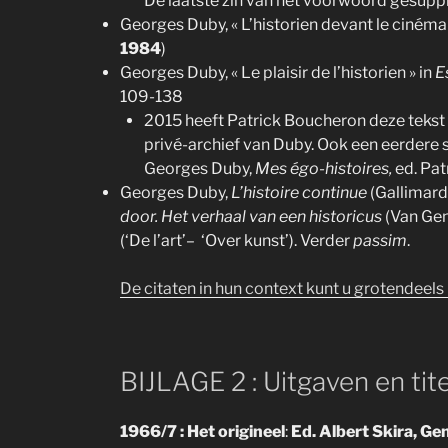
De laatste zin van het voorwoord gesupp
Georges Duby, « L’historien devant le cinéma 
1984
)
Georges Duby, « Le plaisir de l’historien » in
E
109-138
2015 heeft Patrick Boucheron deze tekst
privé-archief van Duby. Ook een eerdere 
Georges Duby,
Mes égo-histoires,
ed. Pat
Georges Duby,
L’histoire continue
(Gallimar
door. Het verhaal van een historicus
(Van Gen
(‘De l’art’– ‘Over kunst’). Verder
passim
.
De citaten in hun context kunt u grotendeels h
BIJLAGE 2 : Uitgaven en tite
1966/7 : Het origineel
:
Ed. Albert Skira, G