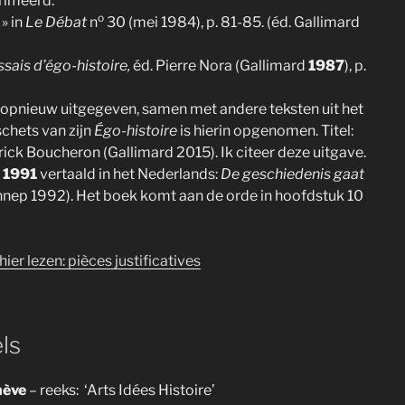
rimeerd.
o
» in
Le Débat
n
30 (mei 1984), p. 81-85. (éd. Gallimard
ssais d’égo-histoire,
éd. Pierre Nora (Gallimard
1987
), p.
 opnieuw uitgegeven, samen met andere teksten uit het
schets van zijn
Égo-histoire
is hierin opgenomen. Titel:
rick Boucheron (Gallimard 2015). Ik citeer deze uitgave.
d
1991
vertaald in het Nederlands:
De geschiedenis gaat
nep 1992). Het boek komt aan de orde in hoofdstuk 10
ier lezen: pièces justificatives
ls
enève
– reeks: ‘Arts Idées Histoire’