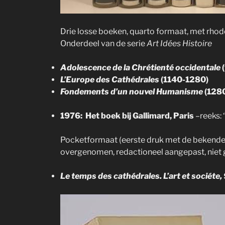
Drie losse boeken, quarto formaat, met rhodo
Onderdeel van de serie
Art Idées Histoire
Adolescence de la Chrétienté occidentale
L’Europe des Cathédrales
(1140-1280)
Fondements d’un nouvel Humanisme
(128
1976:
Het boek bij Gallimard, Paris
–reeks: ‘
Pocketformaat (eerste druk met de bekende r
overgenomen, redactioneel aangepast, niet 
Le temps des cathédrales. L’art et sociéte