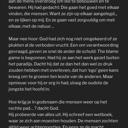
aan de mens overdroeg om die te bebouwen en te
bewaren. Hij had gedacht: Die gaan het goed met elkaar
vinden, die mensen. Want ze zijn op elkaar aangelegd..,
en ze lijken op mij. En ze gaan vast zorgvuldig om met
elkaar, met de natuur…
Maar nee hoor: God had zich nog niet omgekeerd of ze
plukten al de verboden vrucht. Een om verantwoording
gevraagd, geven ze snel de ander de schuld:
The blame
game
is begonnen. Had hij ze aan het werk gezet buiten
het paradijs. Dacht hij dat ze dan het dan wel zo druk
zouden hebben met overleven, dat hun ‘ego’ geen kans
kreeg om te groeien ten koste van de anderen. Maar
opnieuw: voor hij er erg in had, sloeg de oudste de
jongste het hoofd in.
Hoe krijg je in godsnaam die mensen weer op het
rechte pad… ? dacht God.
Hij probeerde van alles uit. Hij schreef een wetboek,
waar ze zich aan moesten houden. De mensen zochten
altijd weer achterpoortjes. En eens ze de macht