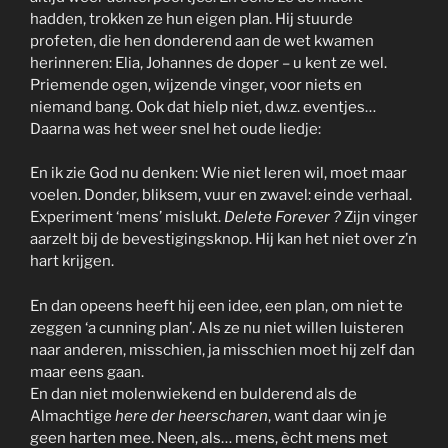
hadden, trokken ze hun eigen plan. Hij stuurde
profeten, die hen donderend aan de wet kwamen
herinneren: Elia, Johannes de doper – u kent ze wel.
Priemende ogen, wijzende vinger, voor niets en
niemand bang. Ook dat hielp niet, d.w.z. eventjes…
Daarna was het weer snel het oude liedje:
En ik zie God nu denken: Wie niet leren wil, moet maar
voelen. Donder, bliksem, vuur en zwavel: einde verhaal.
Experiment ‘mens’ mislukt.
Delete Forever ?
Zijn vinger
aarzelt bij de bevestigingsknop. Hij kan het niet over z’n
hart krijgen.
En dan opeens heeft hij een idee, een plan, om niet te
zeggen ‘a cunning plan’. Als ze nu niet willen luisteren
naar anderen, misschien, ja misschien moet hij zelf dan
maar eens gaan.
En dan niet molenwiekend en bulderend als de
Almachtige
here der heerscharen
, want daar win je
geen harten mee. Neen, als… mens, ècht mens met