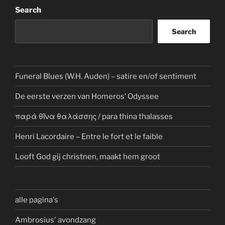
Search
Search
Funeral Blues (W.H. Auden) – satire en/of sentiment
De eerste verzen van Homeros’ Odyssee
παρὰ θῖνα θαλάσσης / para thina thalasses
Henri Lacordaire – Entre le fort et le faible
Looft God gij christnen, maakt hem groot
alle pagina's
Ambrosius' avondzang