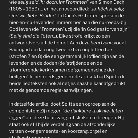
wie selig seid ihr doch, ihr Frommen
” van Simon Dach
(1605 – 1659) … en het antwoordlied: “
Ja, höchst selig
sind wir, liebe Brüder
“. In Dach’s 6 strofen spreken de
hier-en-nu-levenden immers hen aan die nu-reeds-bij
God leven (de “Frommen”), zij die ‘in God gestorven zijn’
(
Selig sind die Toten.
..). Elke strofe krijgt zo een
antwoordvers uit de hemel. Aan deze
beurtzang
voegt
Baumgarten dan nog twee extra coupletten toe
(strofen 7 en 8) die een gezamenlijk loflied zijn van de
levenden en de doden (de ‘strijdende en de
triomferende kerk’: samen de ‘gemeenschap der
heiligen’. In het reeds genoemde artikek had Spitta de
beide liedteksten ook al netjes naast elkaar afgedrukt
met de genoemde regie-aanwijzingen.
In datzelfde artikel doet Spitta een oproep aan de
componisten: Zij mogen
“de dankbare taak niet laten
liggen”
om deze beurtzang tot klinken te brengen. Hij
staat ook stil bij de verdeling van de afzonderlijke
verzen over gemeente- en koorzang, orgel en
strijkinstrumenten :