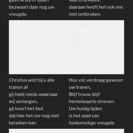
geen kruis of lijden
Wat u nu kwelt,
bezwaart daar nog uw
daaraan heeft het ook ons
vreugde.
niet ontbroken.
4. Christus wischet ab
4a.
Duldet euch nur fort
euch alle Tränen
bei euren Tränen,
habt das schon, wornach
bleibt getreu, euch
wir uns erst sehnen,
Himmel anzusehnen.
euch wird gesungen,
Eur itzig Leiden
was durch keines Ohr
ist der Same der
allhier gedrungen
.
zukünftgen Freuden.
Christus wist bij u alle
Hou vol, verdraag gewoon
tranen af
uw tranen,
gij hebt reeds waarnaar
Blijf trouw, blijf
wij verlangen,
hemelwaarts streven.
gij hoort het lied
Uw huidig lijden
dat hier het oor nog niet
is het zaad van
bereiken kan.
toekomstige vreugde.