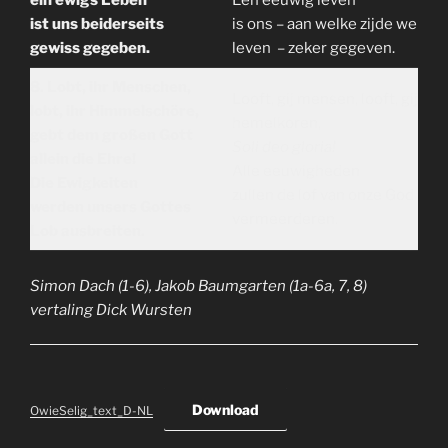
ein ewigs Leben
Een eeuwig leven
ist uns beiderseits
is ons – aan welke zijde we
gewiss gegeben.
leven – zeker gegeven.
8. Lobt, ihr Menschen,
Looft, gij mensen, looft, gij
lobt, ihr Himmelschöre,
hemelkoren,
gebt dem großen Gott
Soli deo gloria!
allein die Ehre!
Alle eeuwigheden
Die Ewigkeiten
zullen de lof van onze God
werden unsers Gottes
vermeerderen.
Lob ausbreiten.
Simon Dach (1-6), Jakob Baumgarten (1a-6a, 7, 8)
vertaling Dick Wursten
Download
OwieSelig_text_D-NL