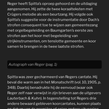
Reger heeft Spitta’s oproep gehoord en de uitdaging
aangenomen. Hij zette de twee koraalteksten met
Crügers melodie als een beurtzang. Hij volgde ook
Spitta’s suggestie voor de instrumentatie door Dach’s
strofen consequent toe te wijzen aan gemeentezang
met orgelbegeleiding en Baumgarten’s eerste zes
strofen aan het koor met begeleiding van
strijkinstrumenten, om tenslotte gemeente en koor
samen te brengen in de twee laatste strofen.
Autograph van Reger (pag. 1)
Spitta was zeer gecharmeerd van Regers cantate. Hij
beval die warm aan in het
Monatschrift
(vol. 10, 1905, p.
348). Daarbij benadrukte hij de eenvoud (waar ook
Reger zelf naar verwijst in zijn brieven aan de uitgevers
Lauterbach & Kuhn
). In tegenstelling tot Regers drie
andere bewaard gebleven koorcantates, kunnen plaats
en datum van de première of enige andere uitvoering