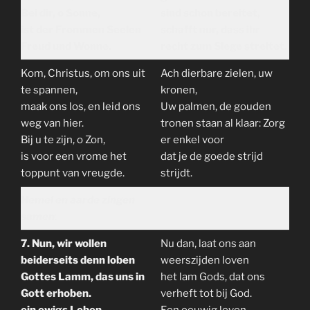
Bei dir, o Sonne,
sind schon bereitet,
ist der Frommen Seelen
schafft nur, dass ihr
Freud und Wonne.
recht zum Siege streitet.
Kom, Christus, om ons uit
Ach dierbare zielen, uw
te spannen,
kronen,
maak ons los, en leid ons
Uw palmen, de gouden
weg van hier.
tronen staan al klaar: Zorg
Bij u te zijn, o Zon,
er enkel voor
is voor een vrome het
dat je de goede strijd
toppunt van vreugde.
strijdt.
Hemel en aarde zingen
samen
:
7. Nun, wir wollen
Nu dan, laat ons aan
beiderseits denn loben
weerszijden loven
Gottes Lamm, das uns in
het lam Gods, dat ons
Gott erhoben.
verheft tot bij God.