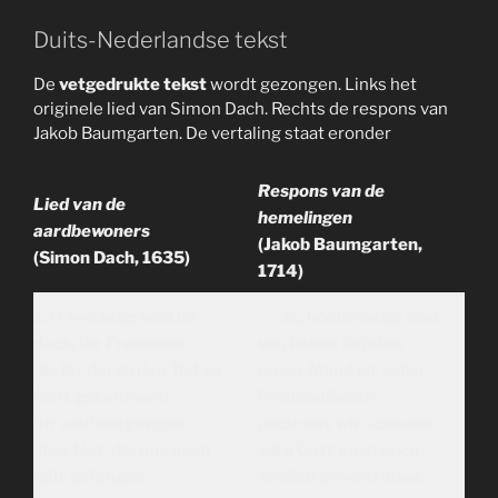
Duits-Nederlandse tekst
De
vetgedrukte tekst
wordt gezongen. Links het
originele lied van Simon Dach. Rechts de respons van
Jakob Baumgarten. De vertaling staat eronder
Respons van de
Lied van de
hemelingen
aardbewoners
(Jakob Baumgarten,
(Simon Dach, 1635)
1714)
1. O wie selig seid ihr
1a.
Ja, höchstselig sind
doch, ihr Frommen,
wir, lieben Brüder,
die ihr durch den Tod zu
unser Mund ist voller
Gott gekommen!
Freudenlieder;
Ihr seid entgangen
doch was wir schauen,
aller Not, die uns noch
wird Gott euch auch
hält gefangen.
endlich anvertrauen.