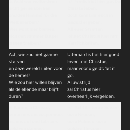
5. Ach! wer wollte denn
5a.
Freilich ist hier gut bei
nicht gerne sterben
Christo leben,
und den Himmel für die
doch könnt ihr euch in
Welt ererben?
Geduld ergeben.
Wer wollt hier bleiben,
All euer Streiten
sich den Jammer länger
lohnet Christus hier mit
lassen treiben?
Herrlichkeiten.
Ach, wie zou niet gaarne
Uiteraard is het hier goed
sterven
leven met Christus,
en deze wereld ruilen voor
maar voor u geldt: ‘let it
de hemel?
go’.
Wie zou hier willen blijven
Al uw strijd
als de ellende maar blijft
zal Christus hier
duren?
overheerlijk vergelden.
6. Komm, o Christe,
6a.
Ach! ihr teure Seelen,
komm uns auszuspannen,
eure Kronen,
lös uns auf und führ uns
eure Palmen, eure
bald von dannen.
güldne Thronen