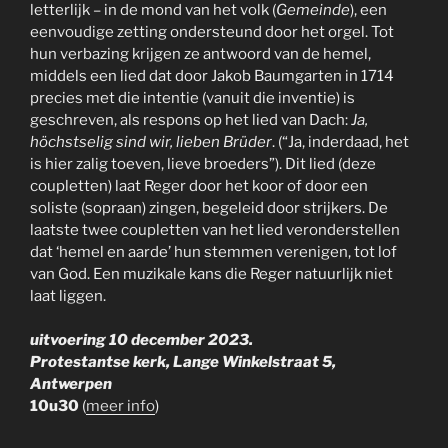
letterlijk – in de mond van het volk (
Gemeinde
), een
eenvoudige zetting ondersteund door het orgel. Tot
hun verbazing krijgen ze antwoord van de hemel,
middels een lied dat door Jakob Baumgarten in 1714
precies met die intentie (vanuit die inventie) is
geschreven, als respons op het lied van Dach:
Ja,
höchstselig sind wir, lieben Brüder
. (“Ja, inderdaad, het
is hier zalig toeven, lieve broeders”). Dit lied (deze
coupletten) laat Reger door het koor of door een
soliste (sopraan) zingen, begeleid door strijkers. De
laatste twee coupletten van het lied veronderstellen
dat ‘hemel en aarde’ hun stemmen verenigen, tot lof
van God. Een muzikale kans die Reger natuurlijk niet
laat liggen.
uitvoering 10 december 2023.
Protestantse kerk, Lange Winkelstraat 5,
Antwerpen
10u30
(
meer info
)