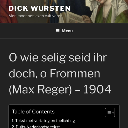
Skip
DICK WURSTEN
to
Men moet het lezen cultiveren
content
Menu
O wie selig seid ihr
doch, o Frommen
(Max Reger) – 1904
Table of Contents
Tekst met vertaling en toelichting
Duits-Nederlandse tekst