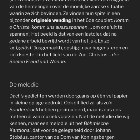
van de hemelingen over de moeilijke aardse situatie
waarin ze zich bevinden. Ze vinden hun spits in een
bijzonder
originele wending
in het 6de couplet:
Komm,
o Christe, komm
uns auszuspannen
… om ons ‘uit te
spannen’. Het beeld is dat van een lastdier, dat na
gedane arbeid bevrijd wordt van het juk. En zo
‘
aufgelöst
‘ (losgemaakt), opstijgt naar hoger sferen en
zich koestert in het licht van de Zon, Christus…
der
Seelen Freud und Wonne.
De melodie
Dach’s gedichten werden doorgaans op één vel papier
in kleine oplage gedrukt. Ook dit lied zal als zo’n
Sonderdruck
hebben gecirculeerd, maar is dus ook
meteen al van muziek voorzien. Niet de melodie die wij
kennen, maar een melodie uit het
Böhmische
Kantional
, dat voor de gelegeheid door Johann
Stobäus, cantor van de Dom van Koningsbergen