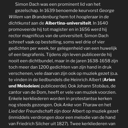
Simon Dach was een prominent lid van het
gezelschap. In 1639 benoemde keurvorst
George
Willem van Brandenburg
hem tot
hoogleraar in de
dichtkunst
aan de
Albertina-universiteit
. In 1640
promoveerde hij tot magister en in 1656 werd hij
rector magnificus van de universiteit. Simon Dach
schreef vaak op bestelling, soms wel drie of vier
gedichten per week, ter gelegenheid van een huwelijk
of een begrafenis. Tijdens zijn leven publiceerde hij
nooit een dichtbundel, maar in de jaren 1638-1658 zijn
toch meer dan 1200 gedichten van zijn hand in druk
verschenen, vele daarvan zijn ook op muziek gezet (o.a.
te vinden in de liedbundels die Heinrich Albert (
Arien
und Melodeien
) publiceerde). Ook Johann Stobäus, de
cantor van de Dom, heeft er vele van muziek voorzien.
Enkele kerkliederen worden in protestantse kerken
nog steeds gezongen. Ook
Anke von Tharaw
en het
Lied der Freundschaft
zijn door Albert op muziek gezet
(inmiddels verdrongen door een melodie van de hand
van Friedrich Silcher uit 1827). Twee kerkliederen van