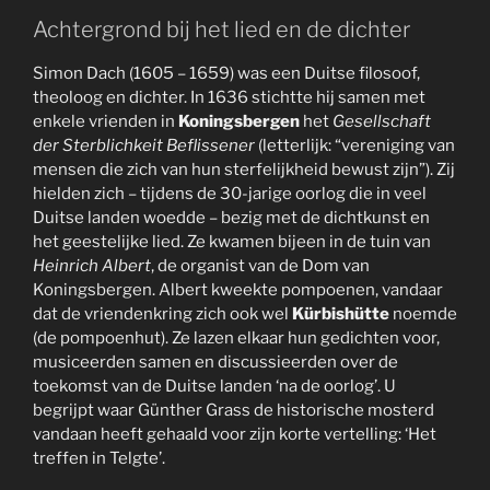
Achtergrond bij het lied en de dichter
Simon Dach (1605 – 1659) was een Duitse filosoof,
theoloog en dichter. In 1636 stichtte hij samen met
enkele vrienden in
Koningsbergen
het
Gesellschaft
der Sterblichkeit Beflissener
(letterlijk: “vereniging van
mensen die zich van hun sterfelijkheid bewust zijn”). Zij
hielden zich – tijdens de 30-jarige oorlog die in veel
Duitse landen woedde – bezig met de dichtkunst en
het geestelijke lied. Ze kwamen bijeen in de tuin van
Heinrich Albert
, de organist van de Dom van
Koningsbergen. Albert kweekte pompoenen, vandaar
dat de vriendenkring zich ook wel
Kürbishütte
noemde
(de pompoenhut). Ze lazen elkaar hun gedichten voor,
musiceerden samen en discussieerden over de
toekomst van de Duitse landen ‘na de oorlog’. U
begrijpt waar Günther Grass de historische mosterd
vandaan heeft gehaald voor zijn korte vertelling: ‘Het
treffen in Telgte’.