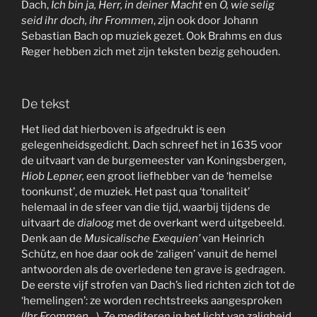
Dach,
Ich bin ja, Herr, in deiner Macht
en
O, wie selig
seid ihr doch, ihr Frommen
, zijn ook door Johann
Sebastian Bach op muziek gezet. Ook Brahms en dus
Reger hebben zich met zijn teksten bezig gehouden.
De tekst
Het lied dat hierboven is afgedrukt is een
gelegenheidsgedicht. Dach schreef het in 1635 voor
de uitvaart van de burgemeester van Koningsbergen,
Hiob Lepner,
een groot liefhebber van de ‘hemelse
toonkunst’, de muziek. Het past qua ‘tonaliteit’
helemaal in de sfeer van die tijd, waarbij tijdens de
uitvaart de
dialoog
met de overkant werd uitgebeeld.
Denk aan de
Musicalische Exequien’
van Heinrich
Schütz, en hoe daar ook de ‘zaligen’ vanuit de hemel
antwoorden als de overledene ten grave is gedragen.
De eerste vijf strofen van Dach’s lied richten zich tot de
‘hemelingen’: ze worden rechtstreeks aangesproken
(
Ihr Frommen…
). Ze mediteren in het licht van zaligheid