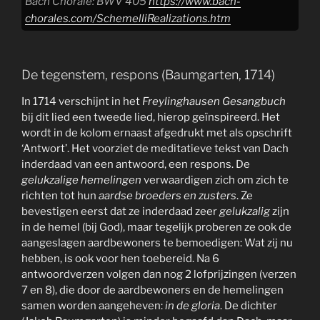
Bach Choräle: BWV 405
https://www.bach-
chorales.com/SchemelliRealizations.htm
De tegenstem, respons (Baumgarten, 1714)
In 1714 verschijnt in het
Freylinghausen Gesangbuch
bij dit lied een tweede lied, hierop geïnspireerd. Het
wordt in de kolom ernaast afgedrukt met als opschrift
‘Antwort’. Het voorziet de meditatieve tekst van Dach
inderdaad van een antwoord, een respons. De
gelukzalige hemelingen
verwaardigen zich om zich te
richten tot hun
aardse broeders en
zusters
. Ze
bevestigen eerst dat ze inderdaad zeer
gelukzalig
zijn
in de hemel (bij God), maar tegelijk proberen ze ook de
aangeslagen aardbewoners te bemoedigen: Wat zij nu
hebben, is ook voor hen toebereid. Na 6
antwoordverzen volgen dan nog 2 lofprijzingen (verzen
7 en 8), die door de aardbewoners en de hemelingen
samen worden aangeheven:
in de gloria
. De dichter