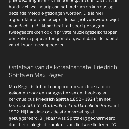
(Jakob Baumgarten) is minder begaafd dan Dach, maar
houdt zich wel keurig aan het metrum en kan dus op
dezelfde melodie gezongen worden. Die is hier
afgedrukt met een becijferde bas (het voorwoord wijst
naar Bach…) . Blijkbaar heeft dit soort gezongen
tweegesprekken ook in private muziekgezelschappen
een zekere populariteit genoten, want dat is de habitat
van dit soort gezangboeken.
Ontstaan van de koraalcantate: Friedrich
Spitta en Max Reger
Max Reger is tot het componeren van deze cantate
gekomen door een suggestie van de theoloog en
1
kerkmusicus
Friedrich Spitta
(1852 – 1924
) in het
Monatschrift für Gottesdienst und kirchliche Kunst
uit
1902. Hij had daar ook de stemverdeling al
gesuggereerd. Blijkbaar was Spitta erg gecharmeerd
door het dialogisch karakter van die twee liederen. “
O