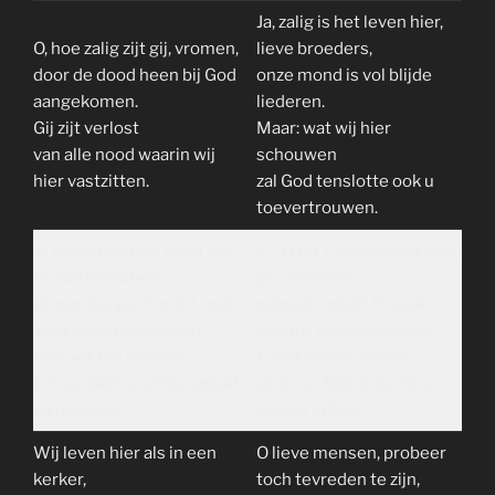
Ja, zalig is het leven hier,
O, hoe zalig zijt gij, vromen,
lieve broeders,
door de dood heen bij God
onze mond is vol blijde
aangekomen.
liederen.
Gij zijt verlost
Maar: wat wij hier
van alle nood waarin wij
schouwen
hier vastzitten.
zal God tenslotte ook u
toevertrouwen.
2. Muss man hie doch wie
2a.
O ihr Lieben, seid doch
im Kerker leben,
ja zufrieden,
da nur Sorge, Furcht und
wünscht nicht Freude
Schrecken schweben,
weil ihr seid hienieden.
was wir hie kennen,
Lasst euren Willen
ist nur Müh und Herzeleid
sich nur fein in Gottes
zu nennen.
Gnade stillen.
Wij leven hier als in een
O lieve mensen, probeer
kerker,
toch tevreden te zijn,