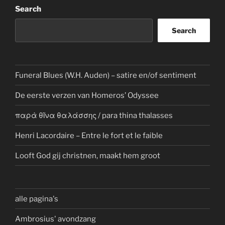
Search
Search
Funeral Blues (W.H. Auden) – satire en/of sentiment
De eerste verzen van Homeros’ Odyssee
παρὰ θῖνα θαλάσσης / para thina thalasses
Henri Lacordaire – Entre le fort et le faible
Looft God gij christnen, maakt hem groot
alle pagina's
Ambrosius' avondzang