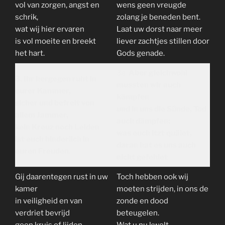
vol van zorgen, angst en
wens geen vreugde
schrik,
zolang je beneden bent.
wat wij hier ervaren
Laat uw dorst naar meer
is vol moeite en breekt
liever zachtjes stillen door
het hart.
Gods genade.
3a.
Aber gleichwohl
3. Ihr hergegen ruht in
mussten wir auch
eurer Kammer,
kämpfen
sicher und befreit von
und in uns die Sünde, Tod
allem Jammer,
auch dämpfen;
kein Kreuz noch Leiden
was euch itzt quälet,
ist euch hinderlich in
daran hat es uns auch
euren Freuden.
nicht gefehlet
.
Gij daarentegen rust in uw
Toch hebben ook wij
kamer
moeten strijden, in ons de
in veiligheid en van
zonde en dood
verdriet bevrijd
beteugelen.