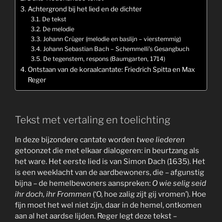
Achtergrond bij het lied en de dichter
De tekst
De melodie
Johann Crüger (melodie en baslijn – vierstemmig)
Johann Sebastian Bach – Schemmelli’s Gesangbuch
De tegenstem, respons (Baumgarten, 1714)
Ontstaan van de koraalcantate: Friedrich Spitta en Max
Reger
Tekst met vertaling en toelichting
In deze bijzondere cantate worden
twee liederen
getoonzet die met elkaar dialogeren: in beurtzang als
het ware. Het eerste lied is van Simon Dach (1635). Het
is een weeklacht van de aardbewoners, die – afgunstig
bijna – de hemelbewoners aanspreken:
O wie selig seid
ihr doch, ihr Frommen
(‘O, hoe zalig zijt gij vromen’). Hoe
fijn moet het wel niet zijn, daar in de hemel, ontkomen
aan al het aardse lijden. Reger legt deze tekst –