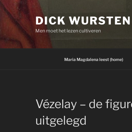
Skip
to
DICK WURSTEN
content
Men moet het lezen cultiveren
Maria Magdalena leest (home)
Vézelay – de figu
uitgelegd