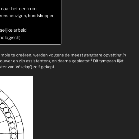
 naar het centrum
arkensneuzigen, hondskoppen
elijke arbeid
nologisch)
ensemble te creëren, werden volgens de meest gangbare opvatting
in
1
uwer en zijn assistenten), en daarna geplaatst
Dit tympaan lijkt
r van Vézelay’) zelf gekapt.