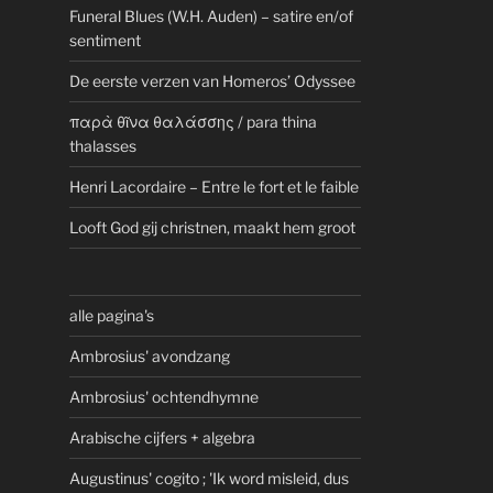
Funeral Blues (W.H. Auden) – satire en/of
sentiment
De eerste verzen van Homeros’ Odyssee
παρὰ θῖνα θαλάσσης / para thina
thalasses
Henri Lacordaire – Entre le fort et le faible
Looft God gij christnen, maakt hem groot
alle pagina's
Ambrosius' avondzang
Ambrosius' ochtendhymne
Arabische cijfers + algebra
Augustinus' cogito ; 'Ik word misleid, dus