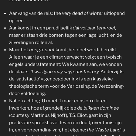
Aanvang van de reis: the
very
dead of winter
uitlopend
op een
Aankomst in een paradijselijk
dal vol plantengroei
,
maar er staan drie bomen tegen een lage lucht, en de
zilverlingen rollen al.
Maar het
hoogtepunt
komt, het doel wordt bereikt.
Alleen waar je een climax verwacht volgt een typisch
engels understatement: We kwamen aan, we vonden
de plaats:
It was (you may say) satisfactory.
Anderzijds:
de ‘satisfactio’ = genoegdoening is een klassieke
theologische term voor de Verlossing, de Verzoening-
door-Voldoening.
Nabetrachting. U moet ‘t maar eens op u laten
inwerken, hoe afgrondelijk diep
de blikken dominee
(courtesy Martinus Nijhoff), T.S. Eliot, gaat in zijn
predikatie spreekt over leven en dood, over thuis zijn
in, en vervreemding van, het eigene:
the Waste Land
is