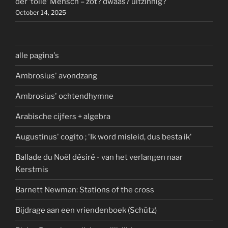
der ‘tolle’ Mensch – zot? dwaas? uitzinnig?
October 14, 2025
alle pagina's
Ambrosius' avondzang
Ambrosius' ochtendhymne
Arabische cijfers + algebra
Augustinus' cogito ; 'Ik word misleid, dus besta ik'
Ballade du Noël désiré - van het verlangen naar
Kerstmis
Barnett Newman: Stations of the cross
Bijdrage aan een vriendenboek (Schütz)