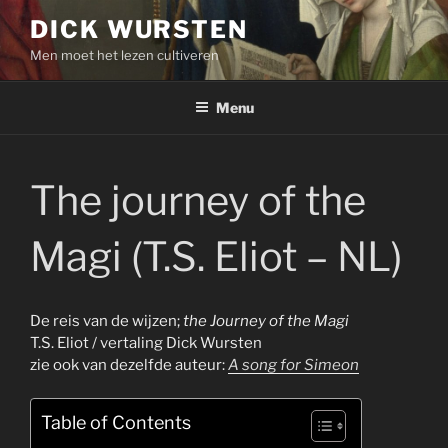
Skip
DICK WURSTEN
to
Men moet het lezen cultiveren
content
Menu
The journey of the
Magi (T.S. Eliot – NL)
De reis van de wijzen;
the Journey of the Magi
T.S. Eliot / vertaling Dick Wursten
zie ook van dezelfde auteur:
A song for Simeon
Table of Contents