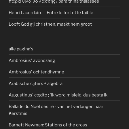
παρὰ θῖνα θαλάσσης / para thina thalasses
Henri Lacordaire – Entre le fort et le faible
Looft God gij christnen, maakt hem groot
alle pagina's
Ambrosius' avondzang
Ambrosius' ochtendhymne
Arabische cijfers + algebra
Augustinus' cogito ; 'Ik word misleid, dus besta ik'
Ballade du Noël désiré - van het verlangen naar
Kerstmis
Barnett Newman: Stations of the cross