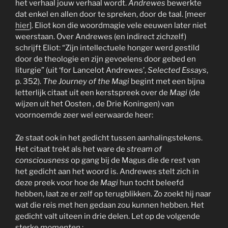
het verhaal jouw verhaal wordt.
Andrewes
bewerkte
dat enkel en allen door te spreken, door de taal. [meer
hier
]. Eliot kon die woordmagie vele eeuwen later niet
weerstaan. Over Andrewes (en indirect zichzelf)
schrijft Eliot: “Zijn intellectuele honger werd gestild
door de theologie en zijn gevoelens door gebed en
liturgie” (uit ‘for Lancelot Andrewes’,
Selected E
ssays
,
p. 352).
The Journey of the Magi
begint met een bijna
letterlijk citaat uit een kerstspreek over de
Magi
(de
wijzen uit het Oosten , de Drie Koningen) van
voornoemde zeer wel eerwaarde heer:
Ze staat ook in het gedicht tussen aanhalingstekens.
Het citaat trekt als het ware de
stream of
consciousness
op gang bij de Magus die de rest van
het gedicht aan het woord is. Andrewes stelt zich in
deze preek voor hoe de
Magi
hun tocht beleefd
hebben, laat ze er zelf op terugblikken. Zo zoekt hij naar
wat die reis met hen gedaan zou kunnen hebben. Het
gedicht valt uiteen in drie delen. Let op de volgende
sterke
momenten
: