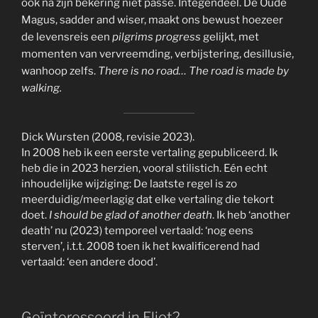
ook na zijn bekering niet passé. Integendeel. De Oude
Magus, sadder and wiser, maakt ons bewust hoezeer
de levensreis een
pilgrims progress
gelijkt, met
momenten van vervreemding, verbijstering, desillusie,
wanhoop zelfs.
There is no road…
The road is made by
walking.
Dick Wursten (2008, revisie 2023).
In 2008 heb ik een eerste vertaling gepubliceerd. Ik
heb die in 2023 herzien, vooral stilistich. Eén echt
inhoudelijke wijziging: De laatste regel is zo
meerduidig/meerlagig dat elke vertaling die tekort
doet.
I should be glad of another death
. Ik heb ‘another
death’ nu (2023) temporeel vertaald: ‘nog eens
sterven’, i.t.t. 2008 toen ik het kwalificerend had
vertaald: ‘een andere dood’.
Geïnteresseerd in Eliot?