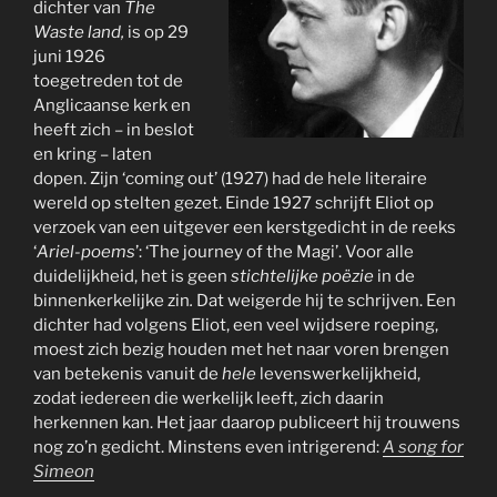
dichter van
The
Waste land,
is op 29
juni 1926
toegetreden tot de
Anglicaanse kerk en
heeft zich – in beslot
en kring – laten
dopen. Zijn ‘coming out’ (1927) had de hele literaire
wereld op stelten gezet. Einde 1927 schrijft Eliot op
verzoek van een uitgever een kerstgedicht in de reeks
‘
Ariel-poems
’: ‘The journey of the Magi’. Voor alle
duidelijkheid, het is geen
stichtelijke poëzie
in de
binnenkerkelijke zin
.
Dat weigerde hij te schrijven. Een
dichter had volgens Eliot, een veel wijdsere roeping,
moest zich bezig houden met het naar voren brengen
van betekenis vanuit de
hele
levenswerkelijkheid,
zodat iedereen die werkelijk leeft, zich daarin
herkennen kan. Het jaar daarop publiceert hij trouwens
nog zo’n gedicht. Minstens even intrigerend:
A song for
Simeon