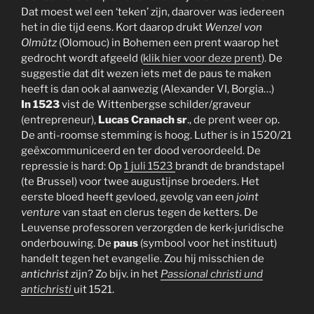
Dat moest wel een ‘teken’ zijn, daarover was iedereen
het in die tijd eens. Kort daarop drukt
Wenzel von
Olmütz
(Olomouc) in Bohemen een prent waarop het
gedrocht wordt afgeeld (
klik hier voor deze prent
). De
suggestie dat dit wezen iets met de paus te maken
heeft is dan ook al aanwezig (Alexander VI, Borgia…)
In 1523
vist de Wittenbergse schilder/graveur
(entrepreneur),
Lucas Cranach sr
., de prent weer op.
De anti-roomse stemming is hoog. Luther is in 1520/21
geëxcommuniceerd en ter dood veroordeeld. De
repressie is hard: Op
1 juli 1523
brandt de brandstapel
(te Brussel) voor twee augustijnse broeders. Het
eerste bloed heeft gevloed, gevolg van een
joint
venture
van staat en clerus tegen de ketters. De
Leuvense professoren verzorgden de kerk-juridische
onderbouwing. De
paus
(symbool voor het instituut)
handelt tegen het evangelie. Zou hij misschien de
antichrist
zijn? Zo bijv. in het
Passional christi und
antichristi
uit 1521.