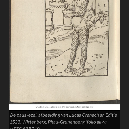
De paus-ezel. afbeelding van Lucas Cranach sr. Editie
1523, Wittenberg, Rhau-Grunenberg (folio aii-v)