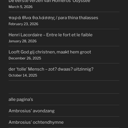
De eerste verzen van Homeros’ Odyssee
March 5, 2026
παρὰ θῖνα θαλάσσης / para thina thalasses
February 23, 2026
Henri Lacordaire – Entre le fort et le faible
January 28, 2026
Looft God gij christnen, maakt hem groot
December 26, 2025
der ‘tolle’ Mensch – zot? dwaas? uitzinnig?
October 14, 2025
alle pagina's
Ambrosius' avondzang
Ambrosius' ochtendhymne