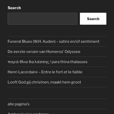
Search
Search
Funeral Blues (W.H. Auden) – satire en/of sentiment
De eerste verzen van Homeros’ Odyssee
παρὰ θῖνα θαλάσσης / para thina thalasses
Henri Lacordaire – Entre le fort et le faible
Looft God gij christnen, maakt hem groot
alle pagina's