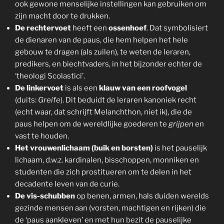
ook gewone menselijke instellingen kan gebruiken om
zijn macht door te drukken.
De rechtervoet
heeft een
ossenhoef
. Dat symbolisiert
de dienaren van de paus, die hem helpen het hele
gebouw te dragen (als zuilen), te weten de leraren,
predikers, en biechtvaders, in het bijzonder echter de
‘theologi Scolastici’.
De linkervoet
is als een
klauw van een roofvogel
(duits:
Greife
). Dit beduidt de leraren kanoniek recht
(echt waar, dat schrijft Melanchthon, niet ik), die de
paus helpen om de wereldlijke goederen te
grijpen
en
vast te houden.
Het vrouwenlichaam (buik en borsten)
is het pauselijk
lichaam, d.w.z. kardinalen, bisschoppen, monniken en
studenten die zich prostitueren om te delen in het
decadente leven van de curie.
De vis-schubben
op benen, armen, hals duiden werelds
gezinde mensen aan (vorsten, machtigen en rijken) die
de ‘paus aankleven’ en met hun bezit de pauselijke