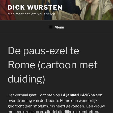
Skip
DICK WURSTEN
to
Men moet het lezen cultiveren
content
Menu
De paus-ezel te
Rome (cartoon met
duiding)
Het verhaal gaat… dat men op
14 januari 1496
na een
overstroming van de Tiber te Rome een wonderlijk
gedrocht (een ‘
monstrum
‘) heeft gevonden. Een vrouw
met een ezelskop en allerlei dierlijke extremiteiten.