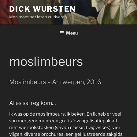
Skip
DICK WURSTEN
to
Men moet het lezen cultiveren
content
Menu
moslimbeurs
Moslimbeurs – Antwerpen, 2016
Alles sal reg kom…
Ik was op de moslimbeurs, ik beken. En ik heb er veel
van meegenomen: een gratis ‘evangelisatiepakket’
met wierookstokken (
seven classic fragrances
), vier
vijgen, diverse brochures, een geïllustreerde zakgids