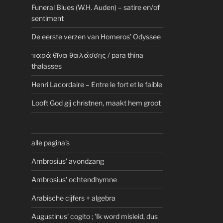
Funeral Blues (W.H. Auden) – satire en/of
sentiment
De eerste verzen van Homeros’ Odyssee
παρὰ θῖνα θαλάσσης / para thina
thalasses
Henri Lacordaire – Entre le fort et le faible
Looft God gij christnen, maakt hem groot
alle pagina's
Ambrosius' avondzang
Ambrosius' ochtendhymne
Arabische cijfers + algebra
Augustinus' cogito ; 'Ik word misleid, dus