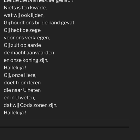
Liefde die ons hebt liefgehad ?
Niets is ten kwade,
wat wij ook lijden,
Gij houdt ons bij de hand gevat.
Gij hebt de zege
voor ons verkregen,
Gij zult op aarde
de macht aanvaarden
en onze koning zijn.
Halleluja !
Gij, onze Here,
doet triomferen
die naar U heten
en in U weten,
dat wij Gods zonen zijn.
Halleluja !