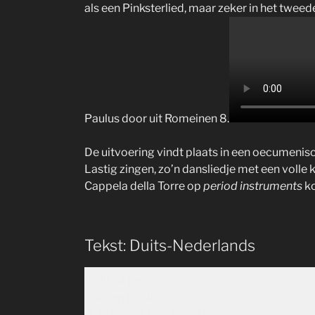
als een Pinksterlied, maar zeker in het tweed
Paulus door uit Romeinen 8.
De uitvoering vindt plaats in een oecumenisch
Lastig zingen, zo’n dansliedje met een volle
Cappela della Torre op
period instruments
ko
Tekst: Duits-Nederlands
In dir ist Freude
in allem Leide,
O du süsser Jesu Christ!