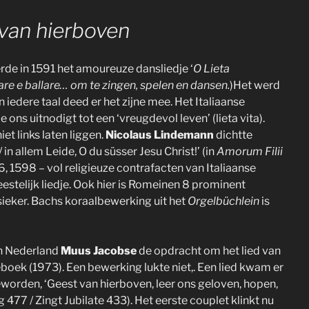
van hierboven
de in 1591 het amoureuze dansliedje ‘
O Lieta
are e ballare… om te zingen, spelen en dansen.
)Het werd
 iedere taal deed er het zijne mee. Het Italiaanse
ie ons uitnodigt tot een ‘vreugdevol leven’ (lieta vita).
et links laten liggen.
Nicolaus Lindemann
dichtte
e / in allem Leide, O du süsser Jesu Christ!’ (in
Amorum Filii
96, 1598 – vol religieuze contrafacten van Italiaanse
stelijk liedje. Ook hier is Romeinen 8 prominent
ssieker. Bachs koraalbewerking uit het
Orgelbüchlein
is
in Nederland
Muus Jacobse
de opdracht om het lied van
ek (1973). Een bewerking lukte niet,. Een lied kwam er
geworden, ‘Geest van hierboven, leer ons geloven, hopen,
477 / Zingt Jubilate 433). Het eerste couplet klinkt nu