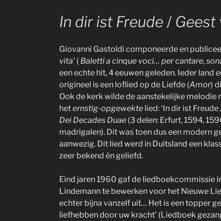
In dir ist Freude
/
Geest 
Giovanni Gastoldi componeerde en publiceer
vita’
(
Baletti a cinque voci… per cantare, son
een echte hit, 4 eeuwen geleden. Ieder land en
origineel is een loflied op de Liefde (
Amor
) d
Ook de kerk wilde de aanstekelijke melodie ni
het
ernstig-opgewekte
lied: ‘In dir ist Freud
Dei Decades Duae
(3 delen: Erfurt, 1594, 15
madrigalen). Dit was toen dus een modern gee
aanwezig. Dit lied werd in Duitsland een kla
zeer bekend èn geliefd.
Eind jaren 1960 gaf de liedboekcommissie 
Lindemann te bewerken voor het Nieuwe Liebo
echter bijna vanzelf uit… Het is een topper 
liefhebben door uw kracht’ (Liedboek gezang 