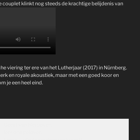
e couplet klinkt nog steeds de krachtige belijdenis van
e viering ter ere van het Lutherjaar (2017) in Nürnberg.
 kerk en royale akoustiek, maar met een goed koor en
m je een heel eind.
Geest van hierboven,
leer ons geloven,
hopen, liefhebben door uw kracht!