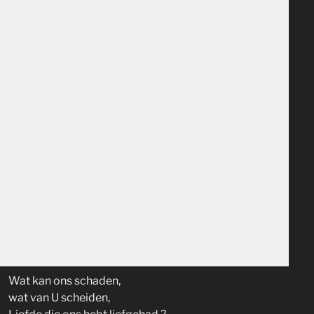
Hemelse Vrede,
deel U nu mede
aan een wereld die U verwacht!
Wij mogen zingen
van grote dingen,
als wij ontvangen
al ons verlangen,
met Christus opgestaan.
Halleluja !
Eeuwigheidsleven
zal Hij ons geven,
als wij herboren
Hem toebehoren,
die ons is voorgegaan.
Halleluja !
Wat kan ons schaden,
wat van U scheiden,