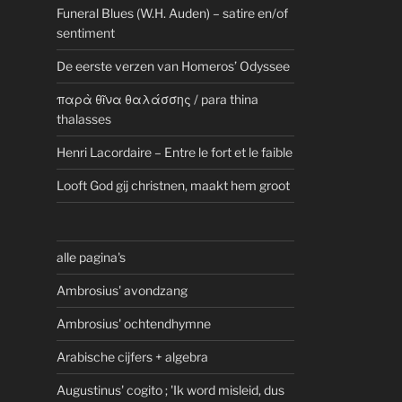
Funeral Blues (W.H. Auden) – satire en/of
sentiment
De eerste verzen van Homeros’ Odyssee
παρὰ θῖνα θαλάσσης / para thina
thalasses
Henri Lacordaire – Entre le fort et le faible
Looft God gij christnen, maakt hem groot
alle pagina's
Ambrosius' avondzang
Ambrosius' ochtendhymne
Arabische cijfers + algebra
Augustinus' cogito ; 'Ik word misleid, dus