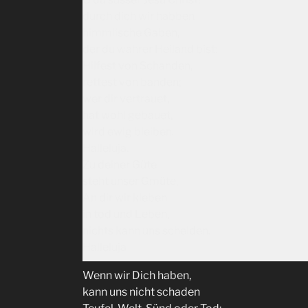
durch dich wir habben
himmlische Gaben,
der du wahrer Heiland bist:
Hilfest von Schanden,
rettest von banden;
wer dir vertrauet,
hat wohl gebauet,
wird ewig bleiben.
Halleluja.
Zu deiner Güte
steht unser Gmüte,
An dir wir kleben
in tod und Leben,
nichts kann uns scheiden.
Halleluja
Wenn wir Dich haben,
kann uns nicht schaden