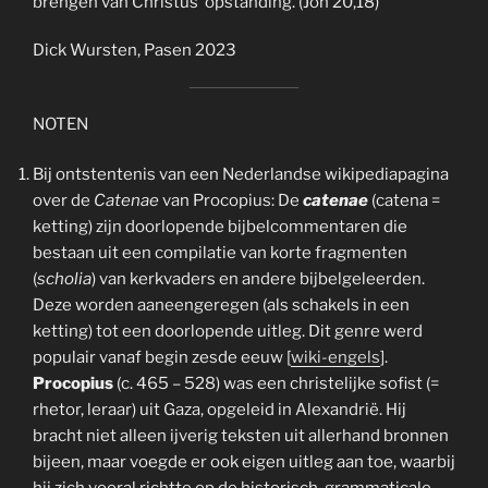
brengen van Christus’ opstanding. (Joh 20,18)
Dick Wursten, Pasen 2023
NOTEN
Bij ontstentenis van een Nederlandse wikipediapagina
over de
Catenae
van Procopius: De
catenae
(catena =
ketting) zijn doorlopende bijbelcommentaren die
bestaan uit een compilatie van korte fragmenten
(
scholia
) van kerkvaders en andere bijbelgeleerden.
Deze worden aaneengeregen (als schakels in een
ketting) tot een doorlopende uitleg. Dit genre werd
populair vanaf begin zesde eeuw [
wiki-engels
].
Procopius
(c. 465 – 528) was een christelijke sofist (=
rhetor, leraar) uit Gaza, opgeleid in Alexandrië. Hij
bracht niet alleen ijverig teksten uit allerhand bronnen
bijeen, maar voegde er ook eigen uitleg aan toe, waarbij
hij zich vooral richtte op de historisch-grammaticale