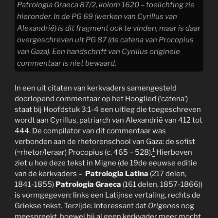
Patrologia Graeca
87/2, kolom 1620 – toelichting zie
hieronder. In de PG 69 (werken van Cyrillus van
Alexandrië) is dit fragment ook te vinden, maar is daar
overgeschreven uit PG 87 (de
catena
van Procopius
van Gaza). Een handschrift van Cyrillus originele
commentaar is niet bewaard.
In een uit citaten van kerkvaders samengesteld
doorlopend commentaar op het Hooglied (‘catena’)
staat bij Hoofdstuk 3:1-4 een uitleg die toegeschreven
wordt aan Cyrillus, patriarch van Alexandrië van 412 tot
444. De compilator van dit commentaar was
verbonden aan de rhetorenschool van Gaza: de sofist
1
(=rhetor/leraar) Procopius (c. 465 – 528).
Hierboven
ziet u hoe deze tekst in Migne (de 19de eeuwse editie
van de kerkvaders –
Patrologia Latina
(217 delen,
1841-1855)
Patrologia Graeca
(161 delen, 1857-1866))
is vormgegeven: links een Latijnse vertaling, rechts de
Griekse tekst. Terzijde: Interessant dat
Origenes
nog
meespreekt, hoewel hij al geen kerkvader meer mocht