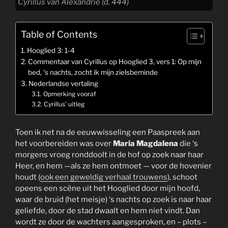
Cyrillus van Alexandrië (d. 444)
Table of Contents
Hooglied 3: 1-4
Commentaar van Cyrillus op Hooglied 3, vers 1: Op mijn
bed, ‘s nachts, zocht ik mijn zielsbeminde
Nederlandse vertaling
Opmerking vooraf
Cyrillus’ uitleg
Toen ik net na de eeuwwisseling een Paaspreek aan
het voorbereiden was over
Maria Magdalena
die ‘s
morgens vroeg ronddoolt in de hof op zoek naar haar
Heer, en hem —als ze hem ontmoet — voor de hovenier
houdt (
ook een geweldig verhaal trouwens
), schoot
opeens een scène uit het Hooglied door mijn hoofd,
waar de bruid (het meisje) ‘s nachts op zoek is naar haar
geliefde, door de stad dwaalt en hem niet vindt. Dan
wordt ze door de wachters aangesproken, en – plots –