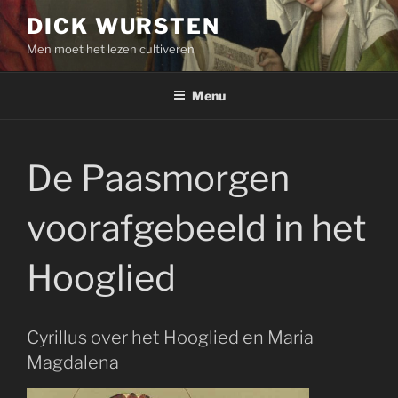
Skip
DICK WURSTEN
to
Men moet het lezen cultiveren
content
Menu
De Paasmorgen
voorafgebeeld in het
Hooglied
Cyrillus over het Hooglied en Maria
Magdalena