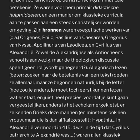
betekenis. Ze waren voor hem primair
didactische
hulpmiddelen
, en een manier om klassieke curricula
aan te passen aan een steeds christelijker worden
omgeving. Zijn
bronnen
waren exegetische werken van
(o.a.) Origenes, Philo, Basilius van Caesarea, Gregorius
van Nyssa, Apollinaris van Laodicea, en Cyrillus van
Alexandrië. Zowel de Alexandrijnse als Antiocheens
school is aanwezig, maar de theologisch discussie
speelt geen rol (wordt genegeerd?). Allegorisch lezen
(beter: zoeken naar de betekenis van een tekst) deden
ze allemaal, maar ze begonnen natuurlijk bij de letter
(hoe zou je anders, je moet toch eerst kunnen lezen
wat er staat, en juist heel precies, voordat je kunt gaan
vergeestelijken, anders is het echokamergeklets), en
ze kenden Grieks deze mannen (en minstens ook één
vrouw, maar die is dan al ‘kaltgestellt’: Hypathia… in
Alexandrië vermoord in 415, d.w.z. in de tijd dat Cyrillus
patriarch te Alexandrië was… ) waren allen klassiek