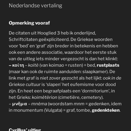
Nederlandse vertaling
Opmerking vooraf
De citaten uit Hooglied 3 heb ik onderlijnd,
Schriftcitaten geëxpliciteerd. De Griekse woorden
voor ‘bed’ en ‘graf’ zijn breder in betekenis en hebben
ook een andere associatie, waardoor het eerste stuk
van de uitleg iets minder vergezocht is dan het klinkt:
– κοίτη
–
koitè
(van koimao = rusten) = bed,
rustplaats
(maar kan ook de ruimte aanduiden: slaapkamer). De
link met graf is niet zover gezocht als het lijkt:
ook in de
Griekse cultuur
is ‘slapen’ het eufemisme voor dood
zijn. En heet een begraafplaats een ‘dormitorium’, in
het Grieks:
koimètèrion
(cimetière, cemetery).
–
μνῆμα
–
mnèma
(woordstam
mnm
= gedenken, idem
in monumentum (Vulgata) = graf, tombe,
gedenkteken
.
Cyrillus’ uitleg