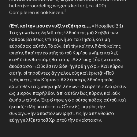
heten (veroordeling wegens ketterij, ca. 400).
2
Compileren is ook kiezen.
(
Ἐπὶ κοίτην μου ἐν νυξὶν ἐζήτησα….
= Hooglied 3:1)
Τὰς γυναῖκας δηλοῖ, τὰς ἐλθούσας μιᾷ Σαββάτων
ὄρθρου βαθέως ἐπὶ τὸ μνῆμα τοῦ Ἰησοῦ, καὶ μὴ
εὑρούσας αὐτόν. Τὸ οὖν, ἐπὶ τὴν κοίτην, ἢ ἀπὸ κοίτης
φησὶν, ἢ κοίτην ἑαυτῆς τὸ τοῦ Κυρίου μνῆμα καλεῖ,
καθ’ ὃ συνθαπτόμεθα αὐτῷ. Ἀλλ’ οὐχ εὗρεν αὐτὸν,
ἀκούσασα· «Οὐκ ἔστιν ὧδε· ἠγέρθη γάρ.» Καὶ εὗρον
αὐτὴν οἱ τηροῦντες ἄγγελοι, οὓς καὶ ἐρωτᾷ· «Ποῦ
τεθείκατε τὸν Κύριον;» Ἀλλὰ παρελθούση τοὺς
ἐρωτηθέντας, ὑπήντησε λέγων· «Χαίρετε.» Διό φησιν
ὡς μικρὸν παρῆλθον ἀπ’ αὐτῶν ἕως εὗρον, καὶ οὐκ
ἀφήσω αὐτόν. Ἐκράτησε γὰρ οὗτος πόδας αὐτοῦ, καὶ
ἤκουσε· «Μή μου ἅπτου.» Οἶκον δὲ μητρὸς τὴν
συναγωγὴν ἀποστόλων φησὶ, εἰς ἣν ἀπελθοῦσα
εὐηγγελίζετο τοῦ Χριστοῦ τὴν ἀνάστασιν.