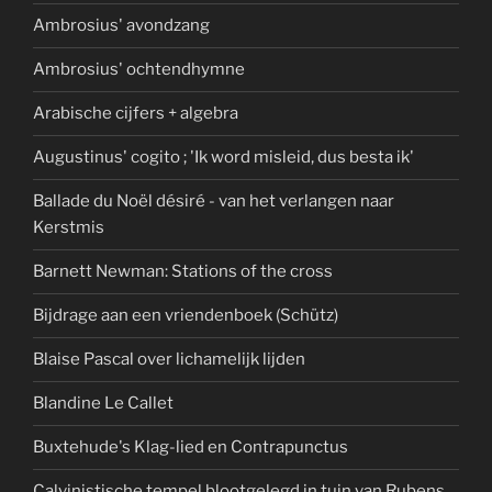
Ambrosius' avondzang
Ambrosius' ochtendhymne
Arabische cijfers + algebra
Augustinus' cogito ; 'Ik word misleid, dus besta ik'
Ballade du Noël désiré - van het verlangen naar
Kerstmis
Barnett Newman: Stations of the cross
Bijdrage aan een vriendenboek (Schütz)
Blaise Pascal over lichamelijk lijden
Blandine Le Callet
Buxtehude's Klag-lied en Contrapunctus
Calvinistische tempel blootgelegd in tuin van Rubens