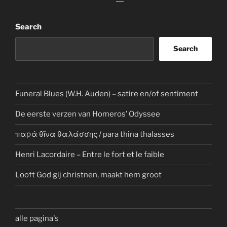
Search
Search
Funeral Blues (W.H. Auden) – satire en/of sentiment
De eerste verzen van Homeros’ Odyssee
παρὰ θῖνα θαλάσσης / para thina thalasses
Henri Lacordaire – Entre le fort et le faible
Looft God gij christnen, maakt hem groot
alle pagina's