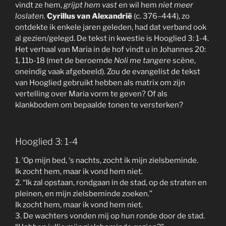
vindt ze hem,
grijpt hem vast
en wil hem
niet meer
loslaten.
Cyrillus van Alexandrië
(c. 376–444), zo
ontdekte ik enkele jaren geleden, had dat verband ook
al gezien/gelegd. De tekst in kwestie is Hooglied 3: 1-4.
Het verhaal van Maria in de hof vindt u in Johannes 20:
1, 11b-18 (met de beroemde
Noli me tangere
scène,
oneindig vaak afgebeeld). Zou de evangelist de tekst
van Hooglied gebruikt hebben als matrix om zijn
vertelling over Maria vorm te geven? Of als
klankbodem om bepaalde tonen te versterken?
Hooglied 3: 1-4
1. ’Op mijn bed, ‘s nachts, zocht ik mijn zielsbeminde.
Ik zocht hem, maar ik vond hem niet.
2. “Ik zal opstaan, rondgaan in de stad, op de straten en
pleinen, en mijn zielsbeminde zoeken.”
Ik zocht hem, maar ik vond hem niet.
3. De wachters vonden mij op hun ronde door de stad.