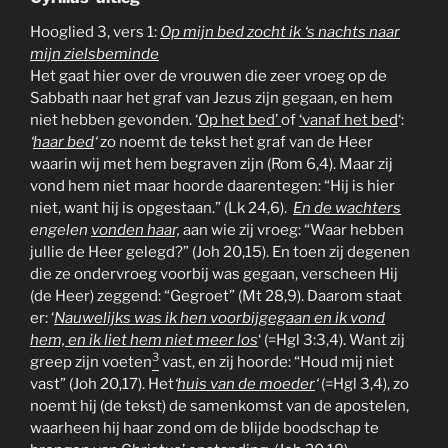
Hooglied 3, vers 1:
Op mijn bed zocht ik ‘s nachts naar
mijn zielsbeminde
Het gaat hier over de vrouwen die zeer vroeg op de
Sabbath naar het graf van Jezus zijn gegaan, en hem
niet hebben gevonden. ‘
Op het bed’
of
‘vanaf het bed
‘:
‘
haar bed
‘
zo noemt de tekst het graf van de Heer
waarin wij met hem begraven zijn (Rom 6,4). Maar zij
vond hem niet maar hoorde daarentegen: “Hij is hier
niet, want hij is opgestaan.” (Lk 24,6).
En de
wachters
engelen
vonden haar,
aan wie zij vroeg: “Waar hebben
jullie de Heer gelegd?” (Joh 20,15). En toen zij degenen
die ze ondervroeg voorbij was gegaan, verscheen Hij
(de Heer) zeggend: “Gegroet” (Mt 28,9). Daarom staat
er: ‘
Nauwelijks was ik hen voorbijgegaan en ik vond
hem, en ik liet hem niet meer los
‘ (=Hgl 3:3,4). Want zij
3
greep zijn voeten
vast, en zij hoorde: “Houd mij niet
vast” (Joh 20,17). Het
‘
huis van de moeder
‘
(=Hgl 3,4), zo
noemt hij (de tekst) de samenkomst van de apostelen,
waarheen hij haar zond om de blijde boodschap te