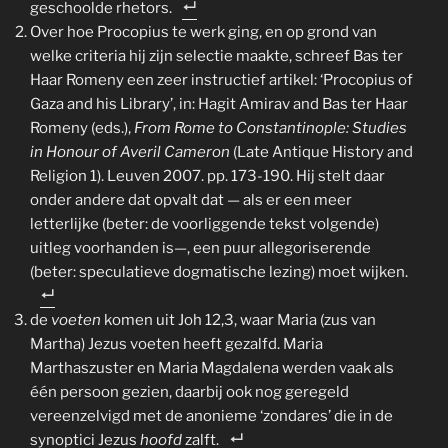
geschoolde rhetors.
Over hoe Procopius te werk ging, en op grond van
welke criteria hij zijn selectie maakte, schreef Bas ter
Haar Romeny een zeer instructief artikel: ‘Procopius of
Gaza and his Library’, in: Hagit Amirav and Bas ter Haar
Romeny (eds.),
From Rome to Constantinople: Studies
in Honour of Averil Cameron
(Late Antique History and
Religion 1). Leuven 2007. pp. 173-190. Hij stelt daar
onder andere dat opvalt dat — als er een meer
letterlijke (beter: de voorliggende tekst volgende)
uitleg voorhanden is—, een puur allegoriserende
(beter: speculatieve dogmatische lezing) moet wijken.
de
voeten
komen uit Joh 12,3, waar Maria (zus van
Martha) Jezus voeten heeft gezalfd. Maria
Marthaszuster en Maria Magdalena werden vaak als
één persoon gezien, daarbij ook nog geregeld
vereenzelvigd met de anonieme ‘zondares’ die in de
synoptici Jezus
hoofd
zalft.