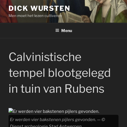
Skip
DICK WURSTEN
to
Men moet het lezen cultiveren
content
Menu
Calvinistische
tempel blootgelegd
in tuin van Rubens
Er werden vier bakstenen pijlers gevonden. — ©
Dienst archeologie Stad Antwerpen