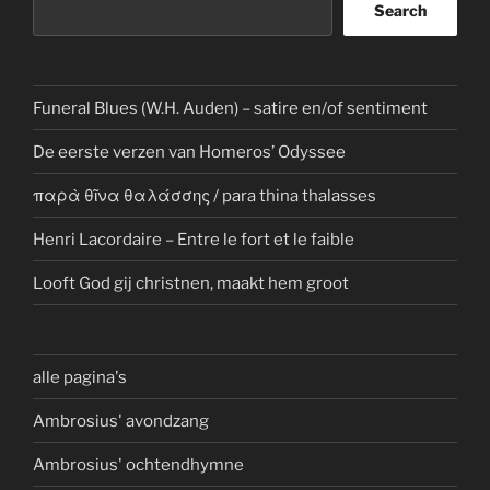
Search
Funeral Blues (W.H. Auden) – satire en/of sentiment
De eerste verzen van Homeros’ Odyssee
παρὰ θῖνα θαλάσσης / para thina thalasses
Henri Lacordaire – Entre le fort et le faible
Looft God gij christnen, maakt hem groot
alle pagina's
Ambrosius' avondzang
Ambrosius' ochtendhymne