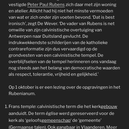
vestigde
Peter Paul Rubens
zich daar met zijn woning
en atelier. Allicht had hij niet het minste vermoeden
van wat er zich onder zijn voeten bevond. ‘Dat is best
ironisch’, zegt De Wever. ‘De vader van Rubens is net
omwille van zijn calvinistische overtuiging van
Antwerpen naar Duitsland gevlucht. De
indrukwekkendste schilderijen van de katholieke
contrareformatie zijn dus vervaardigd op de
grondvesten van een calvinistische tempel. De
overblijfselen van de tempel herinneren ons vandaag
nog steeds aan het belang van democratische waarden
als respect, tolerantie, vrijheid en gelijkheid.’
Op 1 oktober is er een lezing over de opgravingen in het
Rubenianum.
Frans
temple
: calvinistische term die het kerk
gebouw
aanduidt. De term
église
werd gereserveerd voor de
kerk als ‘geloofsg
emeenschap
‘ de ‘gemeente’
(Germaanse talen). Ook gangbaar in Vlaanderen.
Meer