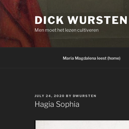
Skip
to
DICK WURSTEN
content
Men moet het lezen cultiveren
Maria Magdalena leest (home)
POSTED
JULY 24, 2020
BY
DWURSTEN
ON
Hagia Sophia