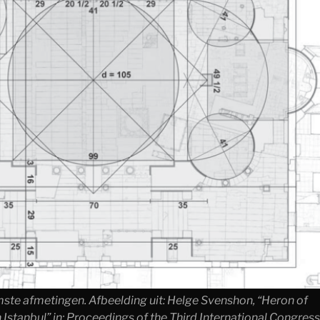
ste afmetingen. Afbeelding uit: Helge Svenshon, “Heron of
Istanbul” in:
Proceedings of the Third International Congress