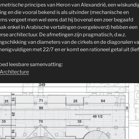
ometrische
principes van Heron van Alexandrië, een wiskundi
ling en die vooral bekend is als uitvinder (mechanische en
ms vergeet men wel eens dat hij bovenal een zeer begaafd
aak enkel in Arabische vertalingen overgeleverd) hebben een
se architectuur. De afmetingen zijn pragmatisch, d.w.z.
angschikking van diameters van de cirkels en de diagonalen v
rmenigvuldigen met 22/7 en er komt een rationeel getal uit (lief
goed leesbare samenvatting:
#Architecture