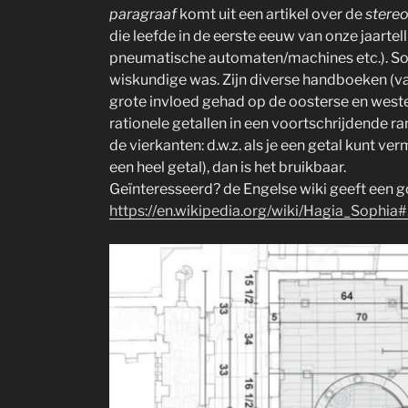
paragraaf
komt uit een artikel over de
stere
die leefde in de eerste eeuw van onze jaartel
pneumatische automaten/machines etc.). So
wiskundige was. Zijn diverse handboeken (v
grote invloed gehad op de oosterse en wester
rationele getallen in een voortschrijdende r
de vierkanten: d.w.z. als je een getal kunt ve
een heel getal), dan is het bruikbaar.
Geïnteresseerd? de Engelse wiki geeft een 
https://en.wikipedia.org/wiki/Hagia_Sophia