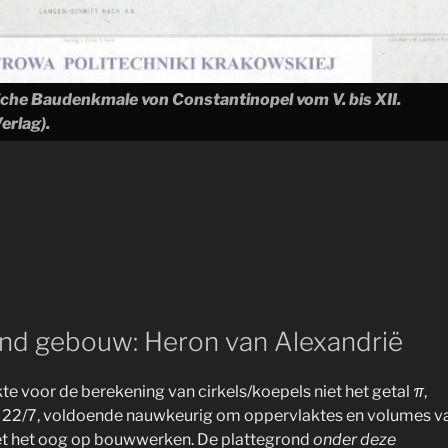
liche Baudenkmale von Constantinopel vom V. bis XII.
erlag).
nd gebouw: Heron van Alexandrië
kte voor de berekening van cirkels/koepels niet het getal
π
,
: 22/7, voldoende nauwkeurig om oppervlaktes en volumes v
et het oog op bouwwerken. De plattegrond
onder deze